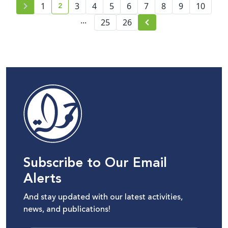
2
1
3
4
5
6
7
8
9
10
current page number
...
25
26
Subscribe to Our Email
Alerts
And stay updated with our latest activities,
news, and publications!