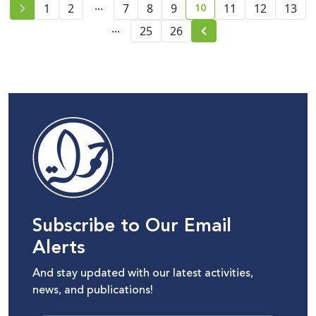
...
10
1
2
7
8
9
11
12
13
current page number
...
25
26
Subscribe to Our Email
Alerts
And stay updated with our latest activities,
news, and publications!