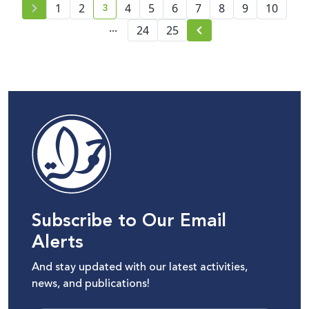
3
1
2
4
5
6
7
8
9
10
current page number
...
24
25
Subscribe to Our Email
Alerts
And stay updated with our latest activities,
news, and publications!