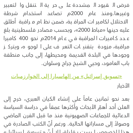
فرض القيود المشددة على حرية التنقل والتعبير
وغيرها.ومنذ عام 2000م تصاعد استخدام شرطة
الاحتلال لكاميرات المراقبة، ضمن نظام مراقبة أطلق
عليه حينها «مباط 2000»، وبحسب مصادر فلسطينية بلغ
عدد كاميرات المراقبة في عام 2014م نحو 400 كاميرا
مراقبة، مزودة بتقنيات التعرف على الوجوه، ويتركز
وجودها في البلدة القديمة ومحيطها، إلى جانب منطقة
باب العامود، وحيي الشيخ جراح وسلوان.
«تسويق إسرائيل» من الهاسبارا إلى الخوارزميات
الأخبار
بعد نحو ثمانين عاماً على إنشاء الكيان العبري، خرج إلى
العلن أحد أهمّ الأبحاث وأكثرها عمقاً في دراسة السياسة
الدعائية للجماعات الصهيونية منذ ما قبل القرن الماضي
وصولاً إلى مساراتها الحالية. ورغم أنّ الكتب الصادرة في
هذا الخصوص ليست بقليلة، إلا أنّ «تسويق إسرائيل»