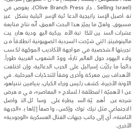
(Selling Israel ــ دار Olive Branch Press)، يغوص في
تفاصيل الإستراتيجية الدعائية الإسرائيلية بشكل غير
مسبوق. ولعلّ ما يميّز هذا البحث العمق، أنّه نتاج متابعة
عشرات السنين للكاتبة الأميركية اليهودية هارييت
مالينوفيتز، التي شرّحت السردية الصهيونية انطلاقاً من
تجربتها الشخصية في مواجهة الأكاذيب الموجّهة لكسب
ولاء اليهود حول العالم تارةً، وودّ الشعوب الغربية طوراً.
دائماً ما ركزّت إسرائيل على الحرب الدعائية، وإن اختلفت
الأهداف بين معركة وأخرى وفقاً للتحدّيات المرحلية. في
الآونة الأخيرة، كشف رئيس وزراء الكيان، بنيامين نتنياهو،
عن الأهميّة المطلقة للسلاح «المعاصر»، في معرض
شرحه عن أهميّة السيطرة على وسائل التواصل
الاجتماعي مثل تيك توك وإكس، واصفاً إيّاها بـ «الجبهة
الثامنة»، أي إلى جانب جبهات القتال العسكرية «الوجودية»
الأخرى.