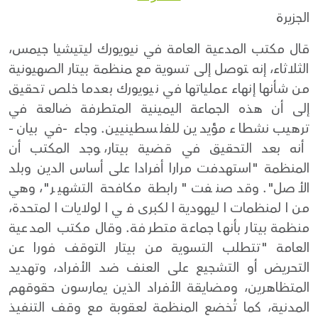
الجزيرة
قال مكتب المدعية العامة في نيويورك ليتيشيا جيمس،
الثلاثاء، إنه ‍توصل إلى تسوية مع ‍منظمة بيتار الصهيونية
من شأنها إنهاء عملياتها في نيويورك بعدما خلص تحقيق
إلى أن هذه الجماعة اليمينية المتطرفة ضالعة في
ترهيب نشطاء مؤيدين للفلسطينيين. وجاء -في بيان-
أنه بعد التحقيق في قضية بيتار، ‍وجد المكتب أن
المنظمة "استهدفت مرارا أفرادا على أساس الدين وبلد
الأصل". وقد صنفت "رابطة مكافحة التشهير"، وهي
من المنظمات اليهودية الكبرى في الولايات المتحدة،
منظمة بيتار بأنها جماعة متطرفة. وقال مكتب المدعية
العامة "تتطلب التسوية من بيتار التوقف فورا عن
التحريض أو التشجيع على العنف ضد الأفراد، وتهديد
المتظاهرين، ومضايقة الأفراد الذين يمارسون حقوقهم
المدنية، كما تُخضع المنظمة لعقوبة مع وقف التنفيذ