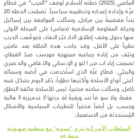
الماضي (2025) خطته للسلام لوقف "الحرب" في قطاع
غزّة وإعادة إعماره وتنظيمه سياسياً. تضمّنت الخطة 20
بنداً مقسّمةً بين مراحل، وشكّلت الموافقة بين إسرائيل
وحركة المقاومة الإسلامية (حماس) على المرحلة الأولى
منها دخول وقف إطلاق النار حيّز النفاذ، فتوقّفت الحرب
نظرياً على الأقل. وقد جاءت هذه الخطّة بعد عاميَن
ونيّف من إبادة جماعية ممنهجة مورست ضدّ القطاع،
تضمنت إبادات من النوع الإنساني والثقافي والحضري
والبيئي. قطاع غزّة الذي استُخدمت في أرضه وسمائه
أعتى أنواع الأسلحة وأكثرها تطوّراً، دُمّر اليوم بشكل شبه
كامل، وشكّلت ساحته مختبراً، ليس للأسلحة فائقة التطوّر
فقط، ولا سوقاً تسويقيةً لقدرتها التدميرية العالية
وحسب، بل أيضاً مختبراً للنظريات السياسية والأشكال
المُستحدَثة من الاستعمار.
السلطات الأميركية تبرم "تسوية" مع منظمة صهيونية
متطرفة