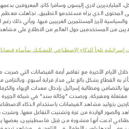
ل، المليارديرين لاري إليسون وسافرا كاتز، المعروفين بدعمه
المحتوى الذي يراه مستخدمو التطبيق. تجاهلت معظم وسائ
والسياسية لأبرز المستثمرين الغربيين فيها. ويأتي ذلك رغم 
ايين من المستخدمين حول العالم من الاطلاع على مشاهد 
إسرائيلية تلجأ للذكاء الاصطناعي للتشكيك بمأساة فيضان
 خلال الأيام الأخيرة مع تفاقم أزمة الفيضانات التي ضر
ثر به القطاع بشكل بالغ على مدار قرابة أسبوع. وبالتزامن 
عها بالتضامن ومطالبة إسرائيل بإدخال معدات الإيواء والكر
نها مفتعلة ومفبركة. ورصدت "وكالة سند" في شبكة الجزير
لنازحين بتوليد مشاهد الفيضانات باستخدام الذكاء الاصط
د والصور الواردة من غزة وتشتيت التفاعل معها. ونشرت ح
طناعي ادعت أنها منشورة من قِبَل فلسطينيين، بعضها يظ
ف، وفي أحدها يلعب الأطفال في الثلوج، في مشاهد تبدو في