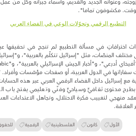
زوجته، وعنوانه الجديد والقديم، وأسماء جيرانه وكل من 
 الوقت. مكشوفون تماما".
التطبيع الرقمي وتحوّلات الوعي في الفضاء العربي
إحداث اختراقاتٍ في مسألة التطبيع لم تنجح في تحقيقها ع
مختلف المنصّات، مثل "إسرائيل تتكلّم بالعربية"، و"إسرائيل
ات سفاراتها في الدول العربية، أو صفحات مؤسّسات وأفراد. 
ة مع إسرائيل داخل الفضاء الرقمي العربي عبر هذه الحسابا
رح محتوىً ثقافيٍّ وسياحيٍّ وفنّي وتعليمي يفتح باب ا
ّد منهجي لتغييب فكرة الاحتلال، وتجاهل الاعتداءات العس
 العلاقة.
الأول
كانون
الفلسطينية
الرقمية
للحقوق