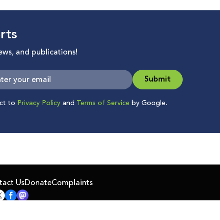
rts
news, and publications!
Submit
ect to
Privacy Policy
and
Terms of Service
by Google.
tact Us
Donate
Complaints