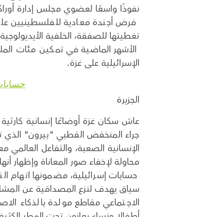
نفوذًا واسعًا لعضوي مجلس إدارة أوراك
فرض أجندة معادية للفلسطينيين على 
تغطيتها للصفقة، الخلفية الأيديولوجية 
الأشهر الماضية في تمكين مئات المل
الإسرائيلية على غزة.
حسابات 
الجزيرة
عاش سكان غزة أوضاعًا إنسانية كارثية
جراء المنخفض القطبي "بيرون" الذي تأ
الإنسانية الصعبة، والتفاعل العالمي م
محاولة لإخفاء صور المعاناة وإظهار أ
حسابات إسرائيلية، مضمونها اتهام ا
سياق يهدف لنزع المصداقية عن المشاه
الاجتماعي مقاطع مولدة بالذكاء الاص
أطفالا ونساء يعانون تحت المطر الكثي