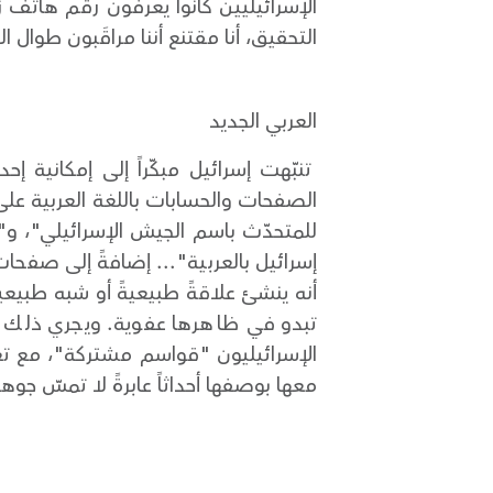
الإسرائيليين كانوا يعرفون رقم هاتف 
التحقيق، أنا مقتنع أننا مراقَبون طوال
العربي الجديد
تنبّهت إسرائيل مبكّراً إلى إمكانية 
الصفحات والحسابات باللغة العربية على 
إسرائيل بالعربية"... إضافةً إلى صفح
أنه ينشئ علاقةً طبيعيةً أو شبه طبيعي
تبدو في ظاهرها عفوية. ويجري ذلك بط
الإسرائيليون "قواسم مشتركة"، مع تعم
معها بوصفها أحداثاً عابرةً لا تمسّ جوهر