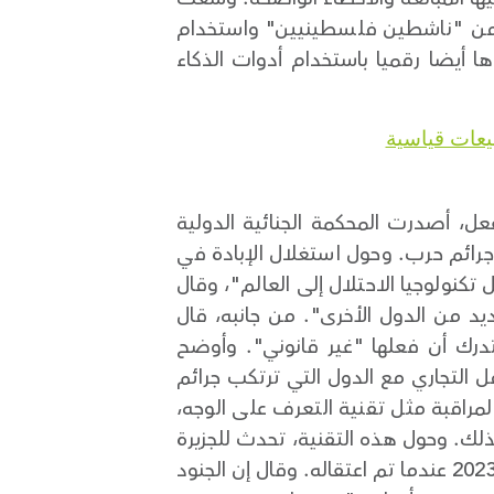
 من "ناشطين فلسطينيين" واستخدام
ها أيضا رقميا باستخدام أدوات الذكاء
يعات قياسية
فعل، أصدرت المحكمة الجنائية الدولية
جرائم حرب. وحول استغلال الإبادة في
نولوجيا الاحتلال إلى العالم"، وقال
يد من الدول الأخرى". من جانبه، قال
تدرك أن فعلها "غير قانوني". وأوضح
ل التجاري مع الدول التي ترتكب جرائم
مراقبة مثل تقنية التعرف على الوجه،
لك. وحول هذه التقنية، تحدث للجزيرة
أحمد لبّاد وهو معتقل فلسطيني سابق، اكتشف حجم المراقبة الإسرائيلية في ديسمبر/كانون الأول 2023 عندما تم اعتقاله. وقال إن الجنود