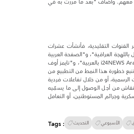
عمل معهم. وأضاف "بعد ما مررت به في
بر القنوات التقليدية، فأنشأت عشرات
 باللهجة العراقية"، و"الصفحة العربية
للمتحدّث باسم الجيش الإسرائيلي"، و"أفيخاي أدرعي"، و"أخبار الجيش الإسرائيلي بالعربية"، و"i24NEWS Arabic بالعربية"، و"تايمز أوف
تنبع خطورة هذا النمط من التطبيع من
ت الرسمية، أو من خلال تفاعلات فردية
لنقاش من أجل الوصول إلى ما يسمّيه
كرية وجرائم المستوطنين، أو التعامل
الأسبوعي
التحديث
Tags :