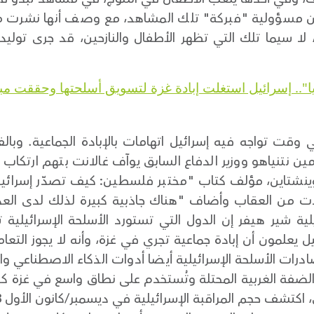
ين مسؤولية "فبركة" تلك المشاهد، مع وصف أنها نشرت
 لا سيما تلك التي تظهر الأطفال والنازحين، قد جرى توليد
يا".. إسرائيل استغلت إبادة غزة لتسويق أسلحتها وحققت مب
 وقت تواجه فيه إسرائيل اتهامات بالإبادة الجماعية. وبال
ين نتنياهو ووزير الدفاع السابق يوآف غالانت بتهم ارتكاب 
ينشتاين، مؤلف كتاب "مختبر فلسطين: كيف تصدّر إسرائيل تك
لات من العقاب وأضاف "هناك جاذبية كبيرة لذلك لدى العد
ية شير هيفر إن الدول التي تستورد الأسلحة الإسرائيلية 
 يعلمون أن إبادة جماعية تجري في غزة، وأنه لا يجوز التعام
ات الأسلحة الإسرائيلية أيضا أدوات الذكاء الاصطناعي وال
الضفة الغربية المحتلة وتُستخدم على نطاق واسع في غزة كذ