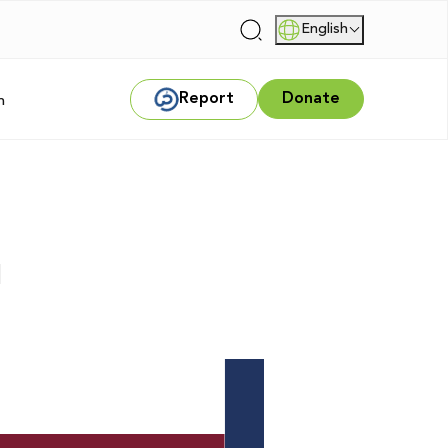
English
|
Report
Donate
m
ا