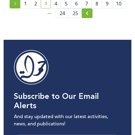
3
1
2
4
5
6
7
8
9
10
current page number
...
24
25
Subscribe to Our Email
Alerts
And stay updated with our latest activities,
news, and publications!