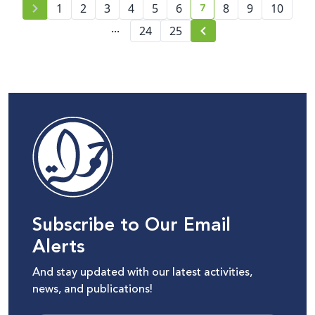
7
1
2
3
4
5
6
8
9
10
current page number
...
24
25
Subscribe to Our Email
Alerts
And stay updated with our latest activities,
news, and publications!