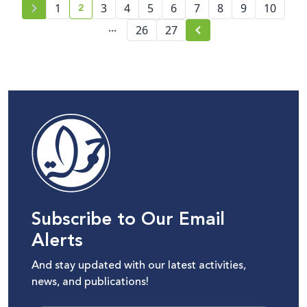
2
1
3
4
5
6
7
8
9
10
current page number
...
26
27
Subscribe to Our Email
Alerts
And stay updated with our latest activities,
news, and publications!