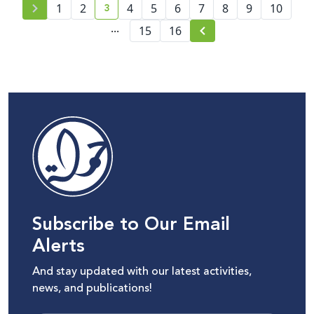
3
1
2
4
5
6
7
8
9
10
current page number
...
15
16
Subscribe to Our Email
Alerts
And stay updated with our latest activities,
news, and publications!