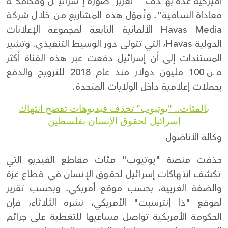
أميركية عدة بهدف "تعزيز صورة إسرائيل ومكافحة
معاداة السامية". وتُموّل هذه المشاريع من خلال شركة
Havas Media الألمانية التابعة لمجموعة الإعلانات
الدولية Havas، التي تتولى دور الوسيط التنفيذي. وتشير
المستندات إلى أن إسرائيل دفعت عبر هذه القناة أكثر
من 100 مليون دولار منذ عام 2018 للترويج والدفع
بحملات إعلامية داخل الولايات المتحدة.
بالمئات.. "يوتيوب" تحذف فيديوهات تفضح انتهاك
إسرائيل لحقوق الإنسان بفلسطين
وكالة الأناضول
حذفت منصة "يوتيوب" مئات مقاطع الفيديو التي
تكشف انتهاكات إسرائيل لحقوق الإنسان في قطاع غزة
والضفة الغربية، بحسب موقع أمريكي. وبحسب تقرير
لموقع "ذا إنترسبت" الأمريكي، نشره الثلاثاء، فإن
الحكومة الأمريكية تواصل مساعيها للتغطية على جرائم