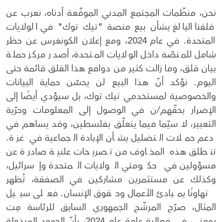
نحن، منظّمات المجتمع المدني الموقّعة أدناه، نعرب عن
قلقنا البالغ بشأن بيع منصة "تيك توك" في الولايات
المتحدة. في عام 2024، ومع إعلان الكونغرس عن حظر
شامل للمنصّة داخل الولايات المتحدة، أصدر مركز حملة
بيان قلق، وما زالت كثير من دوافع هذا القلق قائمة حتى
اليوم. نؤكد أنّ هذا البيع لن يحسّن حماية البيانات
والخصوصية لمستخدمي تيك توك، بل سيؤدي أيضًا إلى
الإضرار بحقّهم/ن في الوصول إلى المعلومات وحرّية
التعبير، لا سيّما فيما يتعلّق بفلسطين، وقد يساهم في
دعم حملات التضليل بشأن الإبادة الجماعية في غزة.
تنطلق هذه المخاوف من تصريحات علنية صادرة عن
مسؤولين في حكومتي الولايات المتحدة وإسرائيل،
وكذلك عن مستثمرين مشاركين في الصفقة، تُظهر
تهاونًا بمبادئ الأعمال وحقوق الإنسان. فعلى سبيل
المثال، صرّح المرشّح الجمهوري السابق للرئاسة مِت
رومني، في فعالية عامة عام 2024، بأنّ الجهود المبذولة