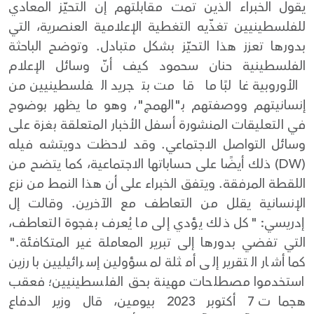
يقول الخبراء الذين تمت مقابلتهم إن التحيّز المعادي
للفلسطينيين تغذّيه التغطية الإعلامية العنصرية، التي
بدورها تعزز هذا التحيّز بشكل متبادل. وتوضح الباحثة
الفلسطينية حنان سحمود كيف أنّ وسائل الإعلام
الأوروبية غالبًا ما قامت بتجريد الفلسطينيين من
إنسانيتهم ووصفتهم بـ"الهمج"، وهو ما يظهر بوضوح
في التعليقات المنشورة أسفل الأخبار المتعلقة بغزة على
وسائل التواصل الاجتماعي. وقد لاحظت دويتشه فيله
(DW) ذلك أيضًا على حساباتها الاجتماعية، كما يتضح من
اللقطة المرفقة. ويتفق الخبراء على أن هذا النمط من نزع
الإنسانية يقلل من التعاطف مع الآخرين. وقالت إل
إدريسي: "كل ذلك يؤدي إلى ما يُعرف بفجوة التعاطف،
التي تفضي بدورها إلى تبرير المعاملة غير المتكافئة."
كما أشار التقرير إلى أمثلة لمسؤولين إسرائيليين بارزين
استخدموا مصطلحات مهينة بحق الفلسطينيين؛ فعقب
هجمات 7 أكتوبر 2023 بيومين، قال وزير الدفاع