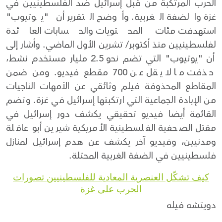
الحرب المرتكبة من قبل إسرائيل ضد الفلسطينيين في
غزة والضفة الغربية. وأوضح التقرير أن "يوتيوب"
استهدفت مئات المحتويات والحسابات العائدة
لفلسطينيين منذ أكتوبر/ تشرين الأول الماضي. وأشار إلى
أن "يوتيوب" التي تضم نحو 2.5 مليار مستخدم نشط،
حذفت ما لا يقل عن 700 مقطع فيديو. ومن ضمن
المقاطع المحذوفة فيلم وثائقي عن الأمهات الناجيات
من الإبادة الجماعية التي ارتكبتها إسرائيل في غزة. وتضم
القائمة أيضا فيديو تحقيقي يكشف دور إسرائيل في
مقتل الصحفية الفلسطينية الأمريكية شيرين أبو عاقلة
ومدنيين، وفيديو آخر يكشف عن هدم إسرائيل لمنازل
فلسطينيين في الضفة الغربية المحتلة.
كيف تشكّل العنصرية المعادية للفلسطينيين تصورات
الحرب على غزة
دويتشه فيله