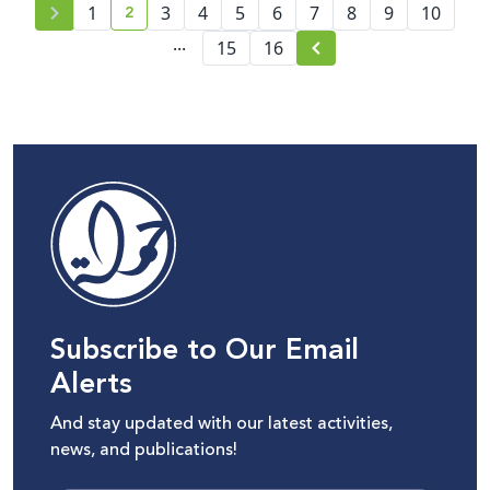
2
1
3
4
5
6
7
8
9
10
current page number
...
15
16
Subscribe to Our Email
Alerts
And stay updated with our latest activities,
news, and publications!