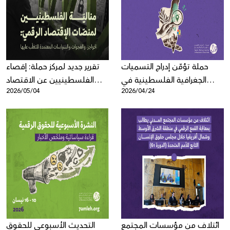
Donate
حملة تؤمّن إدراج التسميات
تقرير جديد لمركز حملة: إقصاء
الجغرافية الفلسطينية في
الفلسطينيين عن الاقتصاد
2026/05/04
2026/04/24
الضفة الغربية على خرائط
الرقمي بنيوي وممنهج
منصات مايكروسوفت
ائتلاف من مؤسسات المجتمع
التحديث الأسبوعي للحقوق