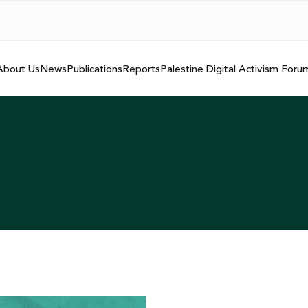
About Us
News
Publications
Reports
Palestine Digital Activism Foru