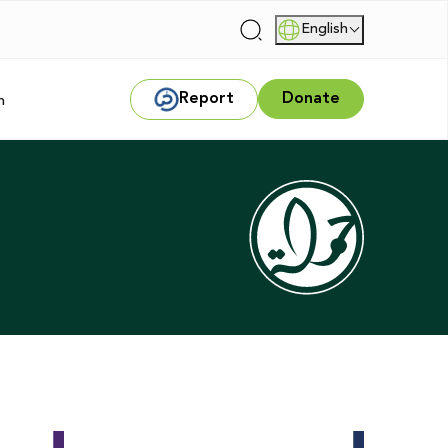
English
|
Report
Donate
m