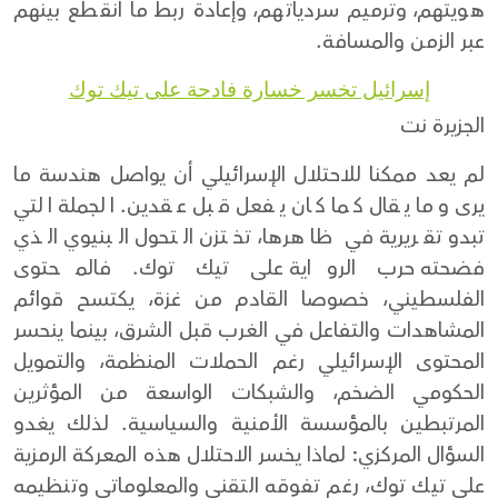
هويتهم، وترميم سردياتهم، وإعادة ربط ما انقطع بينهم
عبر الزمن والمسافة.
إسرائيل تخسر خسارة فادحة على تيك توك
الجزيرة نت
لم يعد ممكنا للاحتلال الإسرائيلي أن يواصل هندسة ما
يرى وما يقال كما كان يفعل قبل عقدين. الجملة التي
تبدو تقريرية في ظاهرها، تختزن التحول البنيوي الذي
فضحته حرب الرواية على تيك توك. فالمحتوى
الفلسطيني، خصوصا القادم من غزة، يكتسح قوائم
المشاهدات والتفاعل في الغرب قبل الشرق، بينما ينحسر
المحتوى الإسرائيلي رغم الحملات المنظمة، والتمويل
الحكومي الضخم، والشبكات الواسعة من المؤثرين
المرتبطين بالمؤسسة الأمنية والسياسية. لذلك يغدو
السؤال المركزي: لماذا يخسر الاحتلال هذه المعركة الرمزية
على تيك توك، رغم تفوقه التقني والمعلوماتي وتنظيمه