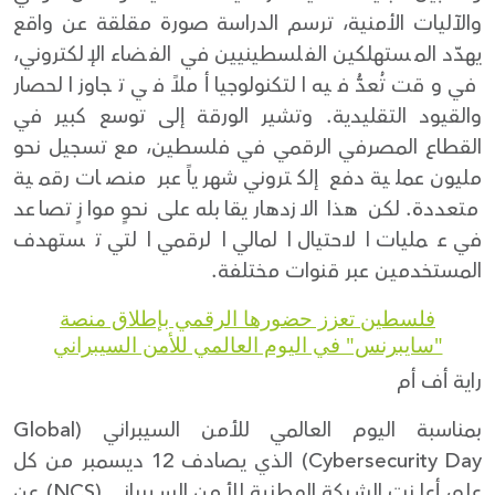
والآليات الأمنية، ترسم الدراسة صورة مقلقة عن واقع
يهدّد المستهلكين الفلسطينيين في الفضاء الإلكتروني،
في وقت تُعدُّ فيه التكنولوجيا أملاً في تجاوز الحصار
والقيود التقليدية. وتشير الورقة إلى توسع كبير في
القطاع المصرفي الرقمي في فلسطين، مع تسجيل نحو
مليون عملية دفع إلكتروني شهرياً عبر منصات رقمية
متعددة. لكن هذا الازدهار يقابله على نحوٍ موازٍ تصاعد
في عمليات الاحتيال المالي الرقمي التي تستهدف
المستخدمين عبر قنوات مختلفة.
فلسطين تعزز حضورها الرقمي بإطلاق منصة
"سايبرنس" في اليوم العالمي للأمن السيبراني
راية أف أم
بمناسبة اليوم العالمي للأمن السيبراني (Global
Cybersecurity Day) الذي يصادف 12 ديسمبر من كل
عام، أعلنت الشركة الوطنية للأمن السيبراني (NCS) عن