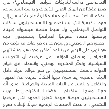
الافتراضي: دراسة لشبكات التواصل الاجتماعي"، الذي
صدر مؤخرًا عن المركز العربي للأبحاث ودراسة السياسات،
يقدّم الباحث سعيد أبو معلا مقاربةً علميةً تسعى إلى
فهم الكيفية التي يستخدم بها الفلسطينيون شبكات
التواصل الاجتماعي، ولا سيما منصة فيسبوك (ميتا)،
بوصفها فضاء عموميًا افتراضيًا يستعيدون فيه
حضورهم الوطني، ويبنون عبره طبقات متنوّعة من
هويتهم، على الرغم من تباعد أماكن وجودهم وتشتتهم
الجغرافي. وينطلق المؤلف من فرضية أنّ التحولات
السياسية، وتعثّر المشروع الوطني، وانسداد أفق قيام
الدولة، دفعت الفلسطينيين إلى خلق عوالم بديلة داخل
البيئة الرقمية، يمارسون فيها أشكالًا جديدة من الظهور
والتفاعل والتعبير عن الذات الفردية والجماعية. ويرى أنّه
مع توسّع استخدام الفضاء الافتراضي ظهرت
للفلسطينيين فرصة فريدة لتجاوز الحدود التي فرضها
التشظي؛ إذ غدت المنصات الرقمية مجالًا لإعادة صوغ