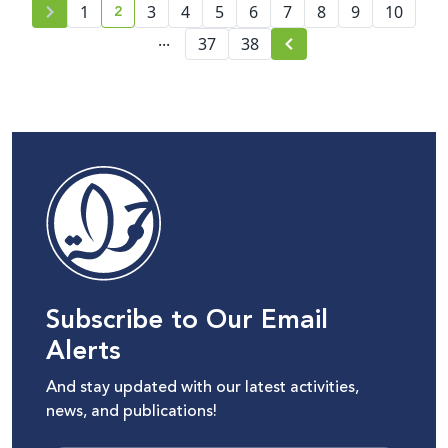
2
للأمم المتحدة (الدورة 61)
10
9
8
7
6
5
4
3
1
current page number
...
37
38
Subscribe to Our Email
Alerts
And stay updated with our latest activities,
news, and publications!