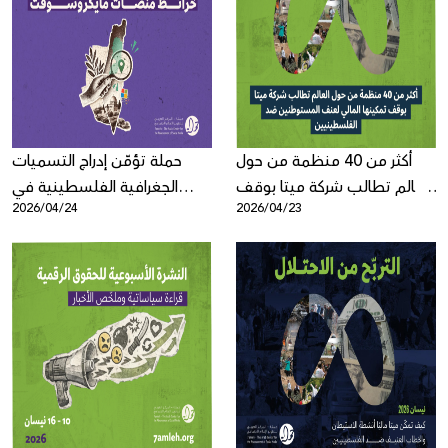
أكثر من 40 منظمة من حول
حملة تؤمّن إدراج التسميات
العالم تطالب شركة ميتا بوقف
الجغرافية الفلسطينية في
2026/04/24
2026/04/23
تمكينها المالي لعنف
الضفة الغربية على خرائط
المستوطنين ضد
منصات مايكروسوفت
الفلسطينيين