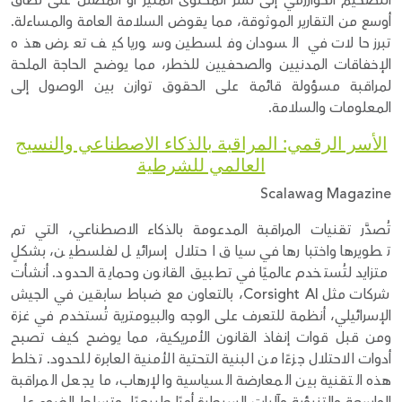
التضخيم الخوارزمي إلى نشر المحتوى المثير أو المضلل على نطاق
أوسع من التقارير الموثوقة، مما يقوض السلامة العامة والمساءلة.
تبرز حالات في السودان وفلسطين وسوريا كيف تعرض هذه
الإخفاقات المدنيين والصحفيين للخطر، مما يوضح الحاجة الملحة
لمراقبة مسؤولة قائمة على الحقوق توازن بين الوصول إلى
المعلومات والسلامة.
الأسر الرقمي: المراقبة بالذكاء الاصطناعي والنسيج
العالمي للشرطية
Scalawag Magazine
تُصدَّر تقنيات المراقبة المدعومة بالذكاء الاصطناعي، التي تم
تطويرها واختبارها في سياق احتلال إسرائيل لفلسطين، بشكلٍ
متزايد لتُستخدم عالميًا في تطبيق القانون وحماية الحدود. أنشأت
شركات مثل Corsight AI، بالتعاون مع ضباط سابقين في الجيش
الإسرائيلي، أنظمة للتعرف على الوجه والبيومترية تُستخدم في غزة
ومن قبل قوات إنفاذ القانون الأمريكية، مما يوضح كيف تصبح
أدوات الاحتلال جزءًا من البنية التحتية الأمنية العابرة للحدود. تخلط
هذه التقنية بين المعارضة السياسية والإرهاب، ما يجعل المراقبة