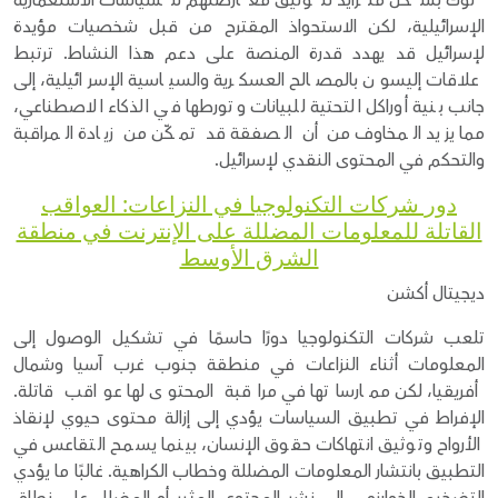
توك بشكل متزايد لتوثيق معارضتهم للسياسات الاستعمارية
الإسرائيلية، لكن الاستحواذ المقترح من قبل شخصيات مؤيدة
لإسرائيل قد يهدد قدرة المنصة على دعم هذا النشاط. ترتبط
علاقات إليسون بالمصالح العسكرية والسياسية الإسرائيلية، إلى
جانب بنية أوراكل التحتية للبيانات وتورطها في الذكاء الاصطناعي،
مما يزيد المخاوف من أن الصفقة قد تمكّن من زيادة المراقبة
والتحكم في المحتوى النقدي لإسرائيل.
دور شركات التكنولوجيا في النزاعات: العواقب
القاتلة للمعلومات المضللة على الإنترنت في منطقة
الشرق الأوسط
ديجيتال أكشن
تلعب شركات التكنولوجيا دورًا حاسمًا في تشكيل الوصول إلى
المعلومات أثناء النزاعات في منطقة جنوب غرب آسيا وشمال
أفريقيا، لكن ممارساتها في مراقبة المحتوى لها عواقب قاتلة.
الإفراط في تطبيق السياسات يؤدي إلى إزالة محتوى حيوي لإنقاذ
الأرواح وتوثيق انتهاكات حقوق الإنسان، بينما يسمح التقاعس في
التطبيق بانتشار المعلومات المضللة وخطاب الكراهية. غالبًا ما يؤدي