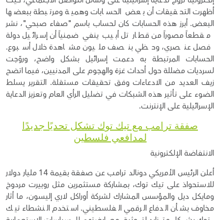
إلكترونية تروج لدعاية إسرائيلية على وسائل التواصل الاجتماعي، حيث
أظهرت التحقيقات أن بعض الحسابات وهمية ومرتبطة ببعضها
البعض. أبرز هذه الحسابات كان لحساب باسم "صفاء صبحي"، نشر
مقطعاً مصوراً من قطار تل أبيب ينفي ضمنياً أن إسرائيل دولة
فصل عنصري، وحظي بنصف مليون مشاهدة خلال أسبوع.
الحسابات المرتبطة به دعمت إسرائيل بشكل واضح، وروّجت
لسرديات مضللة حول أحداث غزة والهجوم على المدنيين، فيما اتضح
زيف العديد من الادعاءات وفق تحقيقات مستقلة. التقرير يسلط
الضوء على تأثير هذه الشبكات في تضليل الرأي العام وتعزيز الدعاية
الإسرائيلية على الإنترنت.
صفقة ترامب مع تيك توك تشكل تحديًا جديدًا
لمدافعي فلسطين
الانتفاضة الإلكترونية
أعلن الرئيس الأمريكي دونالد ترامب عن صفقة بقيمة 14 مليار دولار
للاستحواذ على تيك توك، بمشاركة مستثمرين مثل روبيرت مردوخ
ومايكل ديل والمؤسس المشارك لشركة أوراكل لاري إليسون، ما أثار
مخاوف بشأن الدفاع الرقمي الفلسطيني. استخدم النشطاء تيك