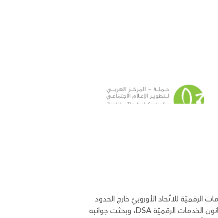
 الرقميّة للاتّحاد الأوروبيّ خارج الحدود
الإقليميّة". تناولت الدراسة العلاقة المعقدة بين السياق الإسرائيليّ/الفلسطينيّ وتشريعات الاتّحاد الأوروبيّ، وخاصة قانون الخدمات الرقميّة DSA، وبحثت جوانبه