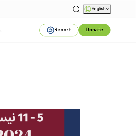
English
|
Report
Donate
m