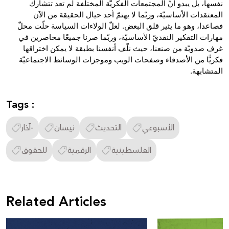
نفسها، بل يبدو أنّ المجتمعات الفكريّة المختلفة لم تعد تتشارك 
المعتقدات الأساسيّة، وربّما لا يهتمّ أحد حيال الحقيقة من الآن 
فصاعدا، وهو ما يثير قلق البعض. لعلّ الولاءات السياسة حلّت محلّ 
مهارات التفكير النقديّ الأساسيّة، وربّما صرنا جميعًا محاصرين في 
غرف صدويّة من صنعنا، حيث نلّف أنفسنا بطبقة لا يمكن اختراقها 
فكريًّا من الأصدقاء وصفحات الويب وموجزات الوسائط الاجتماعيّة 
المتشابهة.
Tags :
الأسبوعي
التحديث
نيسان
آذار-
الفلسطينية
الرقمية
للحقوق
Related Articles