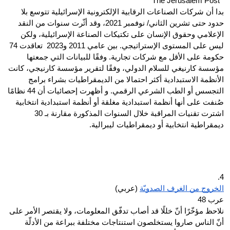
The Jerusalem Post  
بدا أن شركات الصناعات الرقابية الإلكترونية الإسرائيلية تتوسع بلا 
حدود حتى تشرين الثاني/ نوفمبر 2021، وقد أثّرت سنوات من النقد 
الإعلامي وحقوق الإنسان على تكتيكات الصناعة الإسرائيلية، ولكن 
ليس على المستوى الإستراتيجي. بين عامي 2011 و2023  تعاقدت 74 
حكومة على الأقل مع شركات تجارية. وفقًا للبيانات التي جمعتها 
مؤسسة كارنيغي للسلام الدولي، وفقًا لتقرير مؤسسة كارنيجي، كانت 
الأنظمة الاستبدادية أكثر احتمالا من الديمقراطيات بشراء برامج 
التجسس أو الطب الشرعي الرقمي. و أظهرت إحصائيات أن 44 نظامًا 
صُنفت على أنها أنظمة استبدادية مغلقة أو أنظمة استبدادية انتخابية 
اشترت تقنيات المراقبة خلال السنوات المذكورة مقارنة بـ 30 
ديمقراطية انتخابية أو ديمقراطيات ليبرالية.
4.
الخروج من الغرف الصدويّة
 (عربي)
عرب 48
نلاحظ مؤخّرًا أنّ خللًا قد أصاب تدفّق المعلومات، ولا يقتصر الأمر على 
أنّ الناس صاروا يستخلصون استنتاجات مختلفة ببراعة من الأدلّة 