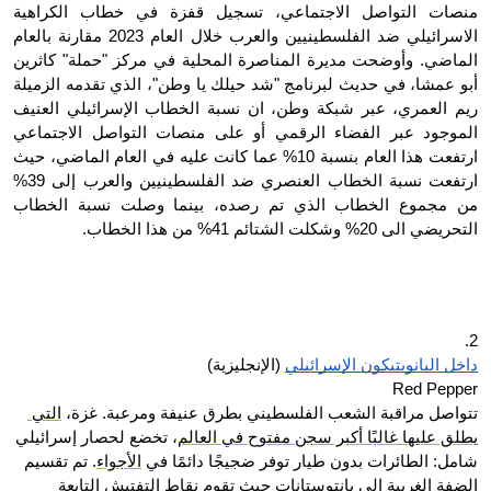
منصات التواصل الاجتماعي، تسجيل قفزة في خطاب الكراهية 
الاسرائيلي ضد الفلسطينيين والعرب خلال العام 2023 مقارنة بالعام 
الماضي. وأوضحت مديرة المناصرة المحلية في مركز "حملة" كاثرين 
أبو عمشا، في حديث لبرنامج "شد حيلك يا وطن"، الذي تقدمه الزميلة 
ريم العمري، عبر شبكة وطن، ان نسبة الخطاب الإسرائيلي العنيف 
الموجود عبر الفضاء الرقمي أو على منصات التواصل الاجتماعي 
ارتفعت هذا العام بنسبة 10% عما كانت عليه في العام الماضي، حيث 
ارتفعت نسبة الخطاب العنصري ضد الفلسطينيين والعرب إلى 39% 
من مجموع الخطاب الذي تم رصده، بينما وصلت نسبة الخطاب 
التحريضي الى 20% وشكلت الشتائم 41% من هذا الخطاب.
2.
داخل البانوبتيكون الإسرائيلي
 (الإنجليزية)
Red Pepper
تتواصل مراقبة الشعب الفلسطيني بطرق عنيفة ومرعبة. غزة، 
التي 
يطلق عليها غالبًا أكبر سجن مفتوح في العالم
، تخضع لحصار إسرائيلي 
شامل: الطائرات بدون طيار توفر ضجيجًا دائمًا في 
الأجواء
. تم تقسيم 
الضفة الغربية إلى بانتوستانات حيث تقوم نقاط التفتيش التابعة 