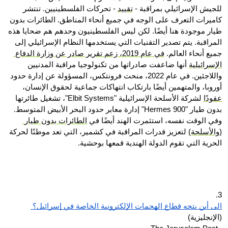
للجيش الإسرائيلي بمراقبة - 
تقييد
 - تحركات الفلسطينيين. تنتشر 
كاميرات التعرف على الوجه في جميع أنحاء المناطق. الطائرات بدون 
طيار موجودة هنا أيضًا. لكن ليس الفلسطينيون وحدهم هم ضحايا هذه 
المراقبة. يتم تصدير التقنيات التي يستخدمها النظام الإسرائيلي إلى 
جميع أنحاء العالم. 
في عام 2019، زعم تقرير صادر عن وزارة الدفاع 
الإسرائيلية
 أنها ضاعفت صادراتها من تكنولوجيا مراقبة المدنيين 
واللاجئين. في عام 2022، منحت فرونتكس، المسؤولة عن إدارة حدود 
أوروبا، والمتهمين أيضًا بارتكاب انتهاكات جماعية لحقوق الإنسان، 
عقودًا
 لشركة الأسلحة الإسرائيلية "Elbit Systems"، تشغيل طائرتها 
بدون طيار "Hermes 900" إدارة معابر حدود البحر الأبيض المتوسط. 
وفي الوقت نفسه، استثمرت الهند أيضًا في 
الطائرات بدون طيار 
(والأسلحة)
 لتعزيز قدرات المراقبة في كشمير، التي تعد موطنًا لحركة 
الحرية التي تقوم الدولة الهندية قمعها بوحشية.
3.
الى أين يتجه قطاع الهجمات الإلكترونية الخاصة في إسرائيل؟ 
(الإنجليزية)