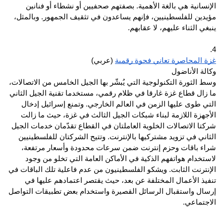
الإنسانية هي بالغة الأهمية. بصفتهم صحفيين أو نشطاء أو فنانين 
مؤيدين للفلسطينيين، فإنهم يساعدون في تثقيف الجمهور. وبالمثل، 
ينبغي الثناء عليهم، لا عقابهم.
4.
غزة المحاصرة تعاني فجوة رقمية
 (عربي)
وكالة الأناضول
وسط الثورة التكنولوجية التي يُبشّر بها الجيل الخامس من الاتصالات، 
ما زال قطاع غزة غارقا في ظلام رقمي، مستخدما تقنية الجيل الثاني 
التي طوى عليها الزمن في العالم الخارجي. وتمنع إسرائيل إدخال 
الأجهزة اللازمة لبناء شبكات الجيل الثالث في غزة، حيث ما زالت 
شركتا الاتصالات الخلوية العاملتان في القطاع تقدّمان خدمات الجيل 
الثاني في تزويد مشتركيها بالإنترنت. وتتيح الشركتان للفلسطينيين 
شراء باقات وحزم إنترنت ضمن سرعات محدودة وأسعار مرتفعة، 
لاستخدام هواتفهم الذكية في الأماكن العامة التي تخلو من وجود 
الإنترنت الثابت. ويشكو الفلسطينيون من عدم فاعلية تلك الباقات في 
تنفيذ الأعمال المختلفة عن بعد، حيث يقتصر اعتمادهم عليها في 
إرسال واستقبال الرسائل القصيرة واستخدام بعض تطبيقات التواصل 
الاجتماعي.