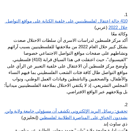
1.
410 حالة اعتقال لفلسطينيين على خلفية الكتابة على مواقع التواصل 
خلال 2022
 (عربي)
وكالة معًا
أكد مركز فلسطين لدراسات الاسرى أن سلطات الاحتلال صعدت 
بشكل كبير خلال العام 2022 من ملاحقتها للفلسطينيين بسبب آرائهم 
ونشاطهم على صفحات مواقع التواصل الاجتماعي خصوصا 
"الفيسبوك"، حيث اعتقلت في هذا السياق قرابة (410) فلسطيني. 
وأوضح مركز فلسطين أن الاعتقال على خلفية التعبير عن الرأي على 
مواقع التواصل طال كافة فئات الشعب الفلسطيني بما فيهم النساء 
والأطفال، والصحفيين والناشطين وقيادات العمل الوطني، ونواب 
المجلس التشريعي، إذ لا يكتفي الاحتلال بملاحقة الفلسطينيين ميدانياً؛ 
بل ويلاحقهم عبر الواقع الافتراضي.
2.
تحقيق: رسائل البريد الإلكتروني تكشف أن مسؤولي جامعة ولاية واين 
يشددون الخناق على المناصرة الطلابية لفلسطين
 (إنجليزي)
ذي ساوث إند
قيّدت إدارة جامعة ولاية "واين" جهود مجلس الطلبة  عن مناصرة 