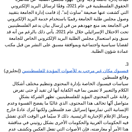
الحقوق الفلسطينية في عام 2021، وفقًا لرسائل البريد الإلكتروني 
التي كشفت عنها صحيفة "ساوث إند". إذ قامت إدارة الجامعة بتقييد 
وصول مجلس طلبة الجامعة رقميًا باستخدام خدمة البريد الإلكتروني 
في الجامعة بعد منع جهودهم من في إرسال بيان يدعم الفلسطينيين 
تحت الاحتلال الإسرائيلي خلال عام 2021. يأتي ذلك بالرغم من أنه قد 
سبق وتم استعمال مجلس الطلبة البريد الإلكتروني الخاص للجامعة 
لقضايا سياسية واجتماعية وبموافقة مسبق على النشر من قبل مكتب 
عمادة شؤون الطلبة. 
3.
فيسبوك مكان غير مرحب به للأصوات المؤيدة للفلسطينيين
 (إنجليزي)
وقائع فلسطين
سياسات فيسبوك الخاصة بإدارة المحتوى وتنظيم مختلف أشكال 
الكلام والتعبير لا تضمن بما فيه الكفاية أنها لن تقيد أو حتى تفرض 
رقابة على المحتوى المؤيد للفلسطينيين. تظهر الشركة بشكلٍ 
متواصل أنّها تخالف هذا المحتوى، الذي غالبًا ما يفضح القسوة وعدم 
الإنسانية التي تمارسها إسرائيل ضد فلسطين ولكنها تُترك عادةً خارج 
وسائل الإعلام الإخبارية الرئيسية. ذلك لا سيّما في الوقت الذي تفشل 
فيه الحكومات الغربية والحكومات الأخرى بشكل روتيني في مناقشة 
هذا الأمر أو معارضته، فإن الأصوات التي تفعل العكس وتكشف عدم 