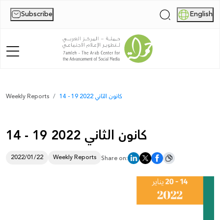
Subscribe
English
|
Home
14 - 19 كانون الثاني 2022
Weekly Reports
About Us
14 - 19 كانون الثاني 2022
News
Publications
2022/01/22
Weekly Reports
Share on:
Reports
Palestine Digital Activism Forum
Report