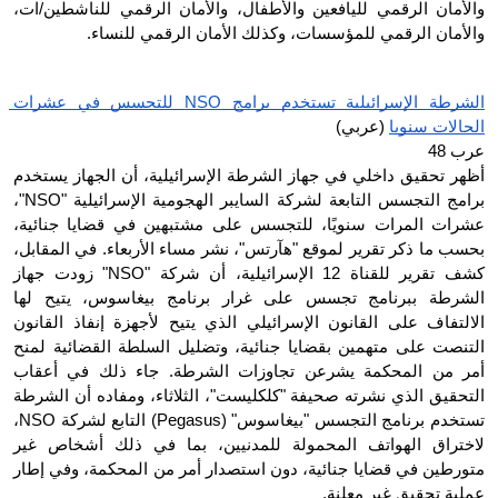
والأمان الرقمي لليافعين والأطفال، والأمان الرقمي للناشطين/ات، 
والأمان الرقمي للمؤسسات، وكذلك الأمان الرقمي للنساء.
الشرطة الإسرائيلية تستخدم برامج NSO للتجسس في عشرات 
الحالات سنويا
 (عربي)
عرب 48
أظهر تحقيق داخلي في جهاز الشرطة الإسرائيلية، أن الجهاز يستخدم 
برامج التجسس التابعة لشركة السايبر الهجومية الإسرائيلية "NSO"، 
عشرات المرات سنويًا، للتجسس على مشتبهين في قضايا جنائية، 
بحسب ما ذكر تقرير لموقع "هآرتس"، نشر مساء الأربعاء. في المقابل، 
كشف تقرير للقناة 12 الإسرائيلية، أن شركة "NSO" زودت جهاز 
الشرطة ببرنامج تجسس على غرار برنامج بيغاسوس، يتيح لها 
الالتفاف على القانون الإسرائيلي الذي يتيح لأجهزة إنفاذ القانون 
التنصت على متهمين بقضايا جنائية، وتضليل السلطة القضائية لمنح 
أمر من المحكمة يشرعن تجاوزات الشرطة. جاء ذلك في أعقاب 
التحقيق الذي نشرته صحيفة "كلكليست"، الثلاثاء، ومفاده أن الشرطة 
تستخدم برنامج التجسس "بيغاسوس" (Pegasus) التابع لشركة NSO، 
لاختراق الهواتف المحمولة للمدنيين، بما في ذلك أشخاص غير 
متورطين في قضايا جنائية، دون استصدار أمر من المحكمة، وفي إطار 
عملية تحقيق غير معلنة.