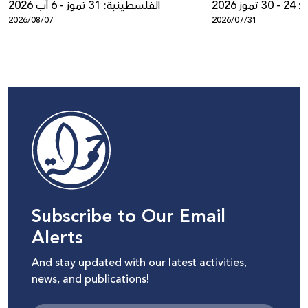
ز 2026
الفلسطينية: 31 تموز - 6 آب 2026
2026/08/07
2026/07/31
Subscribe to Our Email
Alerts
And stay updated with our latest activities,
news, and publications!