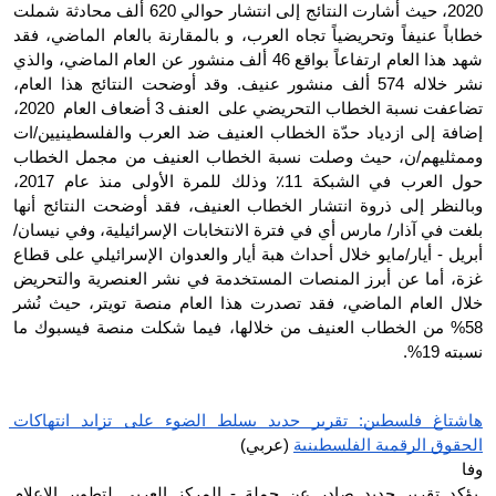
2020، حيث أشارت النتائج إلى انتشار حوالي 620 ألف محادثة شملت 
خطاباً عنيفاً وتحريضياً تجاه العرب، و بالمقارنة بالعام الماضي، فقد 
شهد هذا العام ارتفاعاً بواقع 46 ألف منشور عن العام الماضي، والذي 
نشر خلاله 574 ألف منشور عنيف. وقد أوضحت النتائج هذا العام، 
تضاعفت نسبة الخطاب التحريضي على  العنف 3 أضعاف العام  2020، 
إضافة إلى ازدياد حدّة الخطاب العنيف ضد العرب والفلسطينيين/ات 
وممثليهم/ن، حيث وصلت نسبة الخطاب العنيف من مجمل الخطاب 
حول العرب في الشبكة 11٪ وذلك للمرة الأولى منذ عام 2017، 
وبالنظر إلى ذروة انتشار الخطاب العنيف، فقد أوضحت النتائج أنها 
بلغت في آذار/ مارس أي في فترة الانتخابات الإسرائيلية، وفي نيسان/
أبريل - أيار/مايو خلال أحداث هبة أيار والعدوان الإسرائيلي على قطاع 
غزة، أما عن أبرز المنصات المستخدمة في نشر العنصرية والتحريض 
خلال العام الماضي، فقد تصدرت هذا العام منصة تويتر، حيث نُشر 
58% من الخطاب العنيف من خلالها، فيما شكلت منصة فيسبوك ما 
نسبته 19%.
هاشتاغ فلسطين: تقرير جديد يسلط الضوء على تزايد انتهاكات 
الحقوق الرقمية الفلسطينية
 (عربي) 
وفا
 يؤكد تقرير جديد صادر عن حملة - المركز العربي لتطوير الإعلام 