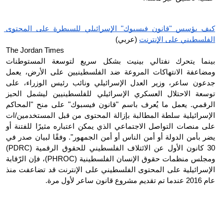
كيف يؤسس "قانون فيسبوك" الإسرائيلي للسيطرة على المحتوى 
الفلسطيني على الإنترنت
 (عربي) 
The Jordan Times 
بينما يتحرك نفتالي بينيت بشكل سريع لتوسعة المستوطنات 
ومضاعفة الانتهاكات المروعة ضد الفلسطينيين على الأرض، يعمل 
جدعون ساعر، وزير العدل الإسرائيلي ونائب رئيس الوزراء، على 
توسعة الاحتلال العسكري الإسرائيلي للفلسطينيين ليشمل الحيز 
الرقمي. يعمل ما يُعرف باسم "قانون فيسبوك" على منح "المحاكم 
الإسرائيلية سلطة المطالبة بإزالة المحتوى من قبل المستخدمين/ات 
على منصات التواصل الاجتماعي الذي يمكن اعتباره مثيرًا للفتنة أو 
يضر بأمن الدولة أو أمن الناس أو أمن الجمهور". وفقًا لبيان صدر في 
30 كانون الأول عن الائتلاف الفلسطيني للحقوق الرقمية (PDRC) 
ومجلس منظمات حقوق الإنسان الفلسطينية (PHROC)، فإن الرّقابة 
الإسرائيلية على المحتوى الفلسطيني على الإنترنت قد تضاعفت منذ 
عام 2016 عندما تم تقديم مشروع قانون ساعر لأول مرة.