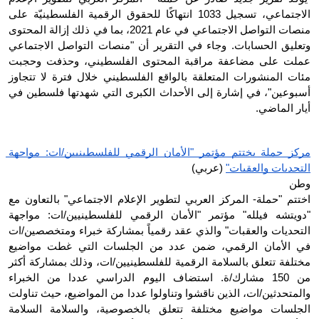
الاجتماعي، تسجيل 1033 انتهاكًا للحقوق الرقمية الفلسطينيّة على 
منصات التواصل الاجتماعي في عام 2021، بما في ذلك إزالة المحتوى 
وتعليق الحسابات. وجاء في التقرير أن "منصات التواصل الاجتماعي 
عملت على مضاعفة مراقبة المحتوى الفلسطيني، وحذفت وحجبت 
مئات المنشورات المتعلقة بالواقع الفلسطيني خلال فترة لا تتجاوز 
أسبوعين"، في إشارة إلى الأحداث الكبرى التي شهدتها فلسطين في 
أيار الماضي.
مركز حملة يختتم مؤتمر "الأمان الرقمي للفلسطينيين/ات: مواجهة 
التحديات والعقبات"
 (عربي)
وطن
اختتم "حملة- المركز العربي لتطوير الإعلام الاجتماعي" بالتعاون مع 
"دويتشه فيلله" مؤتمر "الأمان الرقمي للفلسطينيين/ات: مواجهة 
التحديات والعقبات" والذي عقد رقمياً بمشاركة خبراء ومتخصصين/ات 
في الأمان الرقمي، ضمن عدد من الجلسات التي غطت مواضيع 
مختلفة تتعلق بالسلامة الرقمية للفلسطينيين/ات، وذلك بمشاركة أكثر 
من 150 مشارك/ة. استضاف اليوم الدراسي عددا من الخبراء 
والمتحدثين/ات، الذين ناقشوا وتناولوا عددا من المواضيع، حيث تناولت 
الجلسات مواضيع مختلفة تتعلق بالخصوصية، والسلامة السلامة 