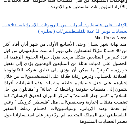
والهجمات الممنهجّة من قبل "منظمات شبه حكومية" ضد الجماعات 
والأفراد المؤيدين/ات لفلسطين عبر الإنترنت.
الرّقابة على فلسطين: أسراب من الروبوتات الإسرائيلية تتلاعب 
بحسابات تويتر الدّاعمة للفلسطينيين/ات (انجليزي) 
Mint Press News
 منذ نهاية شهر نيسان وحتى الأسابيع الأولى من شهر أيار، أفاد أكثر 
من 40 حسابًا مؤيدًا لفلسطين على تويتر أنه تمت متابعتهم/ن من قبل 
عدد كبير من المتابعين بشكل مريب. يقول خبراء الحقوق الرقمية أن 
الحصول على كميات هائلة من المتابعين الوهميين يؤدي إلى تفعيل 
خوارزمية "تويتر" ما يمكن أن يؤدي إلى تعليق شركة التكنولوجيا 
العملاقة للحساب، وفرض رقابة فعّالة على المستخدمين/ات من خلال 
إجبارهم على جعل حساباتهم خاصّة. وشملت هذه الشهادات أفرادًا 
ينتمون إلى منظمات حقوقية وناشطة كـ "عدالة" و "مقاتلون من أجل 
السلام" و "كسر جدار الصمت" و "مركز الميزان لحقوق الإنسان". كما 
تضمنت منصّات إخبارية وصحفيين/ات، مثل "فلسطين كرونيكل" وعلي 
أبو نعمة وهند الإرياني، وسياسيين/ات كحسام زملط السفير 
الفلسطيني لدى المملكة المتحدة. لم يردّ تويتر على استفساراتنا حول 
مصدر الحسابات المشبوهة.