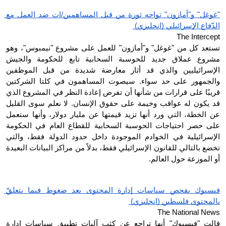
"غوغل" و"أمازون" تواجه ثورة من قبل المساهمين/ات ضد العمل مع 
الدّفاع الإسرائيلي (انجليزي) 
The Intercept
تستعد كل من "غوغل" و"أمازون" للعمل على مشروع "نيمبوس"، وهو 
مشروع عملاق جديد للحوسبة السحابية تابع للحكومة والجيش 
الإسرائيليين والذي قد أثار معارضة شديدة من قبل الموظفين 
والجمهور على حد سواء. سيصوت المساهمون في كلتا الشركتين 
قريبًا على قرارات من شأنها أن تفرض إعادة النظر في المشروع الذي 
قد يكون له عواقب وخيمة على حقوق الإنسان. لا نعلم سوى القليل 
عن الخطة، التي ورد أنها تزيد قيمتها عن مليار دولار، وأنها ستعمل 
على حصر احتياجات الحوسبة السحابية للقطاع العام في الحكومة 
الإسرائيلية في الخوادم الموجودة داخل حدود الدولة فقط، والتي 
تخضع بالتالي للقانون الإسرائيلي فقط، بدلاً من مراكز البيانات البعيدة 
أو الموزعة حول العالم.
فيسبوك يفحص سياسات إدارة المحتوى بعد ضغوط فيما يتعلقّ 
بالمحتوى فلسطين (انجليزي) 
The National News
قالت "فيسبوك" أنها تراجع عن كثب آليات تطبيق سياسات إدارة 