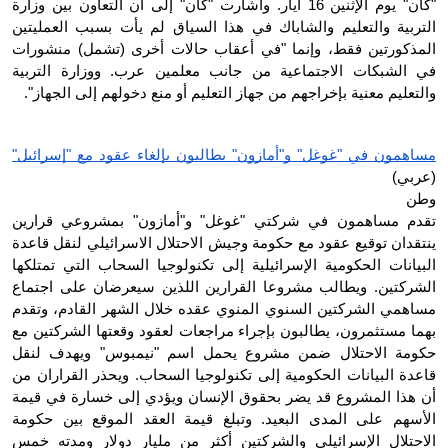
"كان" يوم الإثنين 16 أيار. وأشارت "كان" إلى أن التعاون بين وزارة 
التربية والتعليم والشاباك في هذا السياق لم يأت بسبب العمليتين 
المذكورتين فقط، وإنما "في أعقاب حالات أخرى (تشمل) منشورات 
في الشبكات الاجتماعية من جانب معلمين عرب. ووزارة التربية 
والتعليم معنية بإخراجهم من جهاز التعليم أو منع دخولهم إلى الجهاز".
مساهمون في "غوغل" و"أمازون" يطالبون بإلغاء عقود مع "إسرائيل"
(عربي)
وطن
تقدم مساهمون في شركتي "غوغل" و"أمازون" بمشروعي قرارين 
ينتقدان توقيع عقود مع حكومة وجيش الاحتلال الاسرائيلي لنقل قاعدة 
البيانات الحكومية الإسرائيلية إلى تكنولوجيا السحاب التي تمتلكها 
الشركتين. ويطالب مشروعا القرارين اللذين سيعرضان على اجتماع 
مساهمي الشركتين السنوي المنوي عقده خلال الشهر القادم، وتقدم 
بهما مستثمرون، يطالبون بإجراء مراجعات لعقود وقعتها الشركتين مع 
حكومة الاحتلال ضمن مشروع يحمل اسم "نيمبوس" ويهدف لنقل 
قاعدة البيانات الحكومية إلى تكنولوجيا السحاب. ويحذر القراران من 
أن هذا المشروع قد يضر بحقوق الإنسان ويؤدي إلى خسارة في قيمة 
الأسهم على المدى البعيد. وتبلغ قيمة العقد الموقع بين حكومة 
الاحتلال الإسرائيلي والشركتين أكثر من مليار دولار ومدته خمس 