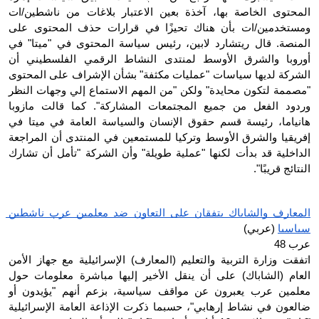
المحتوى الخاصة بها، آخذة بعين الاعتبار بلاغات من ناشطين/ات 
ومستخدمين/ات بأن هناك تحيزًا في قرارات حذف المحتوى على 
المنصة. قال ريتشارد لابين، رئيس سياسة المحتوى في "ميتا" في 
أوروبا والشرق الأوسط لمنتدى النشاط الرقمي الفلسطيني أن 
الشركة لديها سياسات "عمليات مكثفة" بشأن الإشراف على المحتوى 
"مصممة لتكون محايدة" ولكن "من المهم الاستماع إلي وجهات النظر 
وردود الفعل من جميع المجتمعات المشاركة". كما قالت مازوبا 
هانياما، رئيسة قسم حقوق الإنسان والسياسة العامة في ميتا في 
إفريقيا والشرق الأوسط وتركيا للمستمعين في المنتدى أن المراجعة 
الداخلية قد بدأت لكنها "عملية طويلة" وأن الشركة "تأمل أن تشارك 
النتائج قريبًا".
المعارف والشاباك يتفقان على التعاون ضد معلمين عرب ناشطين 
سياسيا
 (عربي)
عرب 48
اتفقت وزارة التربية والتعليم (المعارف) الإسرائيلية مع جهاز الأمن 
العام (الشاباك) على أن ينقل الأخير إليها مباشرة معلومات حول 
معلمين عرب يعبرون عن مواقف سياسية، بزعم أنهم "يؤيدون أو 
ضالعون في نشاط إرهابي"، حسبما ذكرت الإذاعة العامة الإسرائيلية 