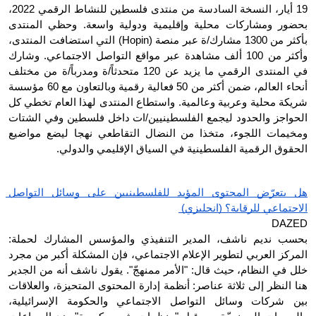
19 أيار، النسخة السادسة من منتدى فلسطين للنشاط الرقمي 2022، 
بحضور ومشاركات محلية وإقليمية ودولية واسعة. وحظي المنتدى 
بأكثر من 1300 مشارك/ة عبر منصة (Hopin) التي استضافت المنتدى، 
وأكثر من 100 ألف مشاهدة عبر مواقع التواصل الاجتماعي. وشارك 
في المنتدى الرقمي ما يزيد عن 120 متحدثاً/ة ومدرباً/ة من مختلف 
أنحاء العالم، ضمن أكثر من 50 فعالية رقمية وبالتعاون مع 60 مؤسسة 
شريكة محلية وعربية وعالمية. واستطاع المنتدى لهذا العام تخطي كل 
الحواجز والحدود ليجمع الفلسطينيين/ات داخل فلسطين وفي الشتات 
ومخيمات اللجوء، متخذا من النضال التقاطعي نهجا ليضع مواضيع 
الحقوق الرقمية الفلسطينية في السياق الإقليمي والدولي. 
هل يتعرّض المحتوى المؤيد للفلسطينيين على وسائل التواصل 
الاجتماعي للرقابة؟ (انجليزي) 
DAZED
بحسب نديم ناشف، المدير التنفيذي والمؤسس المشارك لحملة: 
المركز العربي لتطوير الإعلام الاجتماعي، فإن المشكلة أكبر من مجرد 
خلل في النظام، حيث قال: "الأمر ممنهجّ". يقول ناشف أنه من الجدير 
هنا النظر إلى ثلاثة عناصر: أنظمة إدارة المحتوى المتحيزة، والعلاقات 
بين شركات وسائل التواصل الاجتماعي والحكومة الإسرائيلية، 