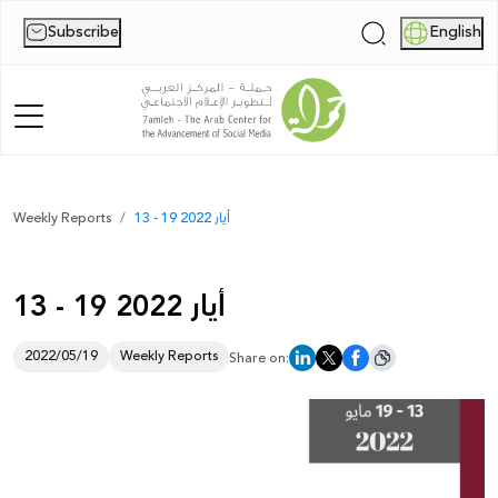
Subscribe
English
|
Home
13 - 19 أيار 2022
Weekly Reports
About Us
13 - 19 أيار 2022
News
Publications
2022/05/19
Weekly Reports
Share on:
Reports
Palestine Digital Activism Forum
Report