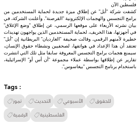
فلسطين الآن
كشفت شركة "أبل" عن إطلاق ميزة جديدة لحماية المستخدمين من 
برامج التجسس والهجمات الإلكترونية "القرصنة". وأعلنت الشركة، في 
بيان نشرته الأربعاء على موقعها الرسمي، عن إطلاق "وضع الإغلاق" 
في أجهزتها، هذا الخريف، لحماية المستخدمين الذين يواجهون تهديدات 
خطيرة لأمنهم الرقمي. وقالت صحيفة "الغارديان" البريطانية إن "أبل" 
تعتقد أن هذا الإعداد في هواتفها، لصحفيين ونشطاء حقوق الإنسان، 
سيمنع هجمات برامج التجسس المعروفة سابقا مثل تلك التي انتشرت 
تقارير عن إطلاقها بواسطة عملاء مجموعة "أن أس أو" الإسرائيلية، 
باستخدام برنامج التجسس "بيغاسوس".
Tags :
للحقوق
الأسبوعي
التحديث
تموز
الفلسطينية
الرقمية