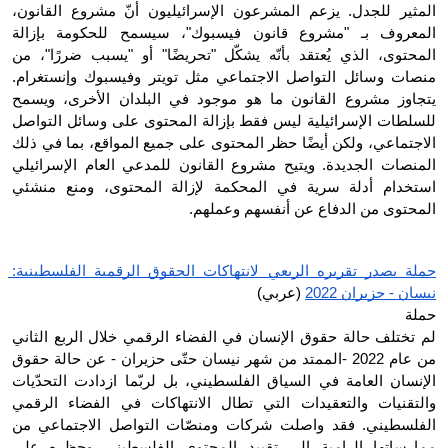
المثير للجدل. يزعم المشرعون الإسرائيليون أنّ مشروع القانون، 
المعروف بـ "مشروع قانون فيسبوك"، سيسمح للحكومة بإزالة 
المحتوى، الذي يُعتقد بأنّه يشكّل "تحريضًا" أو "يسبب ضررًا"، من 
منصات وسائل التواصل الاجتماعي مثل تويتر وفيسبوك وإنستغرام. 
يتجاوز مشروع القانون ما هو موجود في البلدان الأخرى، ويسمح 
للسلطات الإسرائيلية ليس فقط بإزالة المحتوى على وسائل التواصل 
الاجتماعي، ولكن أيضًا حظر المحتوى على جميع المواقع، بما في ذلك 
المنصات الجديدة. ويتيح مشروع القانون للمدعي العام الإسرائيلي 
استخدام أدلة سرية في المحكمة لإزالة المحتوى، ومنع منشئي 
المحتوى من الدفاع عن أنفسهم وعملهم.
حملة يصدر تقريره الربعي لانتهاكات الحقوق الرقمية الفلسطينية: 
نيسان - حزيران 2022
 (عربي)
حملة
لم تختلف حالة حقوق الإنسان في الفضاء الرقمي خلال الربع الثاني 
من عام 2022 -الممتد من شهر نيسان حتّى حزيران - عن حالة حقوق 
الإنسان العامة في السياق الفلسطيني، بل لربّما ازدادت التحدّيات 
والتقنيات والتعقيدات التي تطال الانتهاكات في الفضاء الرقمي 
الفلسطيني. فقد واصلت شركات ومنصّات التواصل الاجتماعي من 
ممارساتها الرامية إلى تقييد المحتوى الفلسطيني وحظره على 