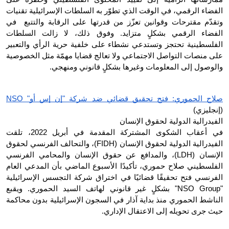
الفضاء الرقمي، في الوقت الذي تطوّر به السلطات الإسرائيلية تقنيات 
وتقدّم مقترحات وقوانين تعزّز من قدرتها على الرقابة والتتبع  في 
الفضاء الرقمي بشكلٍ متزايد. وفوق ذلك، لا زالت السلطات 
الفلسطينية تحتجز وتستدعي نشطاء على خلفية حرية الرأي والتعبير 
على منصات التواصل الاجتماعي ولا تعالج قضايا مهمّة مثل الخصوصية 
والوصول إلى المعلومات وغيرها بشكلٍ قانوني ومنهجي.
صلاح الحموري: فتح تحقيق قضائي ضد شركة "إن إس أو" NSO
(إنجليزي)
الفيدرالية الدولية لحقوق الإنسان
في أعقاب الشكوى المشتركة المقدمة في أبريل 2022، تلقت 
الفيدرالية الدولية لحقوق الإنسان (FIDH)، والتحالف الفرنسي لحقوق 
الإنسان (LDH)، والمدافع عن حقوق الإنسان والمحامي الفرنسي 
الفلسطيني صلاح حموري، تأكيدًا الأسبوع الماضي بأن المدعي العام 
الفرنسي فتح تحقيقًا قضائيًا في اختراق شركة التجسس الإسرائيلية 
"NSO Group" بشكلٍ غير قانوني لهاتف السيد الحموري. ويقبع 
الناشط الحموري منذ بداية آذار في السجون الإسرائيلية بدون محاكمة 
حيث جرى تحويله إلى الاعتقال الإداري.