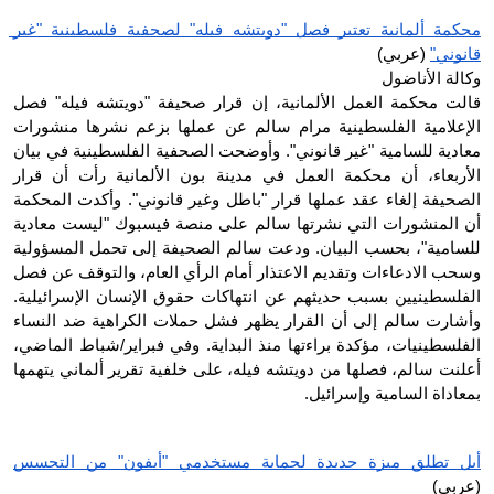
محكمة ألمانية تعتبر فصل "دويتشه فيله" لصحفية فلسطينية "غير 
قانوني"
 (عربي)
وكالة الأناضول
قالت محكمة العمل الألمانية، إن قرار صحيفة "دويتشه فيله" فصل 
الإعلامية الفلسطينية مرام سالم عن عملها بزعم نشرها منشورات 
معادية للسامية "غير قانوني". وأوضحت الصحفية الفلسطينية في بيان 
الأربعاء، أن محكمة العمل في مدينة بون الألمانية رأت أن قرار 
الصحيفة إلغاء عقد عملها قرار "باطل وغير قانوني". وأكدت المحكمة 
أن المنشورات التي نشرتها سالم على منصة فيسبوك "ليست معادية 
للسامية"، بحسب البيان. ودعت سالم الصحيفة إلى تحمل المسؤولية 
وسحب الادعاءات وتقديم الاعتذار أمام الرأي العام، والتوقف عن فصل 
الفلسطينيين بسبب حديثهم عن انتهاكات حقوق الإنسان الإسرائيلية. 
وأشارت سالم إلى أن القرار يظهر فشل حملات الكراهية ضد النساء 
الفلسطينيات، مؤكدة براءتها منذ البداية. وفي فبراير/شباط الماضي، 
أعلنت سالم، فصلها من دويتشه فيله، على خلفية تقرير ألماني يتهمها 
بمعاداة السامية وإسرائيل.
أبل تطلق ميزة جديدة لحماية مستخدمي "أيفون" من التجسس
(عربي)