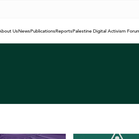
About Us
News
Publications
Reports
Palestine Digital Activism Foru