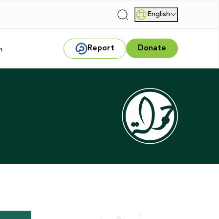
English
|
Report
Donate
m