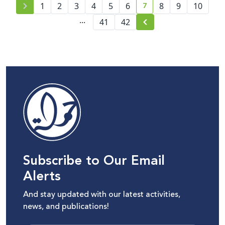
7
1
2
3
4
5
6
8
9
10
current page number
...
41
42
Subscribe to Our Email
Alerts
And stay updated with our latest activities,
news, and publications!