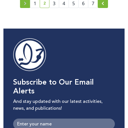
2
1
3
4
5
6
7
current page number
Subscribe to Our Email
Alerts
And stay updated with our latest activities,
news, and publications!