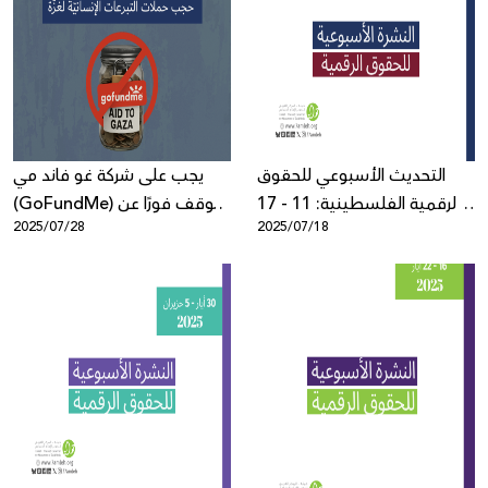
التحديث الأسبوعي للحقوق
يجب على شركة غو فاند مي
الرقمية الفلسطينية: 11 - 17
(GoFundMe) التوقف فورًا عن
2025/07/28
2025/07/18
تموز
حجب حملات التبرعات الإنسانيّة
لغزّة