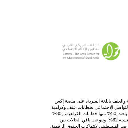
 أكثر من 19 ألف محتوى يحرض على الكراهية والعنف باللغة العبرية، على منصة إكس
 التواصل الاجتماعي بخطابات عنف وكراهية
ضد الفلسطينيين/ات، وتستمر بالإزدياد حتى اللحظة، تضمنت الحالات التي تم رصدها أنواع مختلفة من المحتوى الضار بلغت 50% منها خطابات الكراهية، و30%
ادعاءات مضلّلة، بالإضافة إلى خطابات العنف والتحريض. حملت التغريدات طابع سياسي بنسبة 48%، وطابع عرقي بنسبة 32%، وتنوعت باقي الحالات بين
 لانتهاكات مختلفة عبر منصة حُر- المرصد الفلسطيني لانتهاكات الحقوق الرقمية،