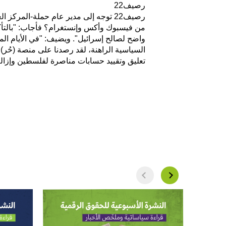
رصيف22
رصيف22 توجه إلى مدير عام حملة-المرك
من فيسبوك وأكس وإنستغرام؟ فأجاب: "بالتأكي
واضح لصالح إسرائيل". ويضيف: "في الأيام الم
تعليق وتقييد حسابات مناصرة لفلسطين وإزالة محتوى داعم لها، و160 انتهاكاً يتضمن خطابا