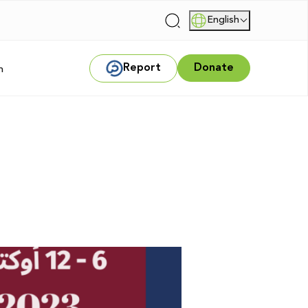
English
|
Report
Donate
m