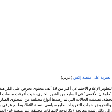
(عربي)
حتى مساء أمس، رصد حملة - المركز العربي لتطوير الإعلام الاجتماعي
 عملية "طوفان الأقصى" في السابع من الشهر الجاري، حيث أغرقت منصات
العنصرية الجندرية والعنصرية الدينية. بالإضافة الى ذلك، تمت معالجة 357 توجه