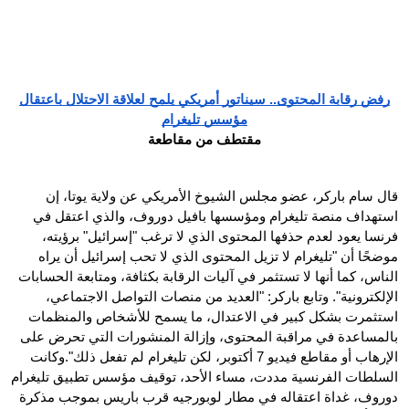
رفض رقابة المحتوى.. سيناتور أمريكي يلمح لعلاقة الاحتلال باعتقال
مؤسس تليغرام
مقتطف من مقاطعة
قال سام باركر، عضو مجلس الشيوخ الأمريكي عن ولاية يوتا، إن
استهداف منصة تليغرام ومؤسسها بافيل دوروف، والذي اعتقل في
فرنسا يعود لعدم حذفها المحتوى الذي لا ترغب "إسرائيل" برؤيته،
موضحًا أن "تليغرام لا تزيل المحتوى الذي لا تحب إسرائيل أن يراه
الناس، كما أنها لا تستثمر في آليات الرقابة بكثافة، ومتابعة الحسابات
الإلكترونية". وتابع باركر: "العديد من منصات التواصل الاجتماعي،
استثمرت بشكل كبير في الاعتدال، ما يسمح للأشخاص والمنظمات
بالمساعدة في مراقبة المحتوى، وإزالة المنشورات التي تحرض على
الإرهاب أو مقاطع فيديو 7 أكتوبر، لكن تليغرام لم تفعل ذلك".وكانت
السلطات الفرنسية مددت، مساء الأحد، توقيف مؤسس تطبيق تليغرام
دوروف، غداة اعتقاله في مطار لوبورجيه قرب باريس بموجب مذكرة