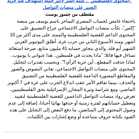
"المحتوى الفلسطيني".. كلمة السر لأكبر حملة استهداف ضد حرية
التعبير على منصات التواصل
مقتطف من جسور بوست
باختفاء غامض لحساب المصري الساخر باسم يوسف من منصة
"إكس"، نكأت منصات التواصل الاجتماعي جراح التضييق على
المحتوى الداعم للقضية الفلسطينية والممتد على مدى أكثر من 10
أشهر. ومنذ الأسبوع الثاني من حرب غزة، أطلق اليوتيوبر العربي
الشهير أبو فلة، والذي يتجاوز حسابه 41 مليون متابع، صرخة استغاثة
تساءل فيها قائلا: "ماذا يحدث في فلسطين.. هذا عنواني يا يوتيوب..
لماذا حذفت المقطع.. أين حرية الرأي؟". وبحسب تقديرات لتحليل
المحتوى على منصات التواصل الاجتماعي، تعاني النصوص والصور
والمقاطع المصورة الداعمة للقضية الفلسطينية من التضييق
والحذف، بينما تفاقم الأمر عقب اندلاع الحرب على غزة في 7 أكتوبر
الماضي. ومع شراسة وتيرة المجازر الإسرائيلية بحق الفلسطينيين،
تعرض رواد منصات التواصل الداعمين للقضية الفلسطينية لتقييد
وتعطيل حساباتهم لفترة زمنية أو حذفها نهائيا أحيانا، إضافة إلى عدم
وصول المحتوى إلى المتابعين، ما دفع البعض إلى التحايل على هذه
القيود بكتابة حروف متباعدة أو وضع إشارات بين الكلمات.