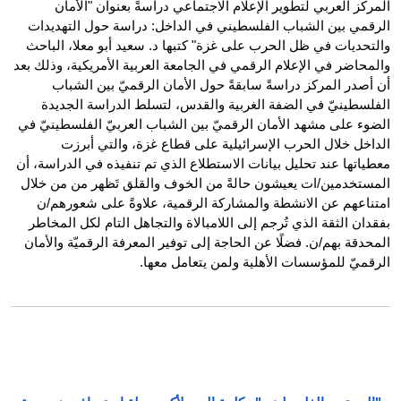
المركز العربي لتطوير الإعلام الاجتماعي دراسةً بعنوان "الأمان
الرقمي بين الشباب الفلسطيني في الداخل: دراسة حول التهديدات
والتحديات في ظل الحرب على غزة" كتبها د. سعيد أبو معلا، الباحث
والمحاضر في الإعلام الرقمي في الجامعة العربية الأمريكية، وذلك بعد
أن أصدر المركز دراسةً سابقةً حول الأمان الرقميّ بين الشباب
الفلسطينيّ في الضفة الغربية والقدس، لتسلط الدراسة الجديدة
الضوء على مشهد الأمان الرقميّ بين الشباب العربيّ الفلسطينيّ في
الداخل خلال الحرب الإسرائيلية على قطاع غزة، والتي أبرزت
معطياتها عند تحليل بيانات الاستطلاع الذي تم تنفيذه في الدراسة، أن
المستخدمين/ات يعيشون حالةً من الخوف والقلق تَظهر من من خلال
امتناعهم عن الانشطة والمشاركة الرقمية، علاوةً على شعورهم/ن
بفقدان الثقة الذي تُرجم إلى اللامبالاة والتجاهل التام لكل المخاطر
المحدقة بهم/ن. فضلًا عن الحاجة إلى توفير المعرفة الرقميّة والأمان
الرقميّ للمؤسسات الأهلية ولمن يتعامل معها.