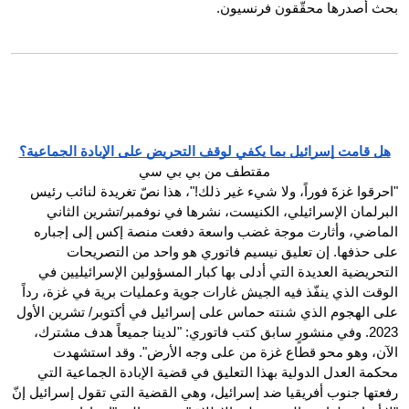
بحث أصدرها محقّقون فرنسيون.
هل قامت إسرائيل بما يكفي لوقف التحريض على الإبادة الجماعية؟
مقتطف من بي بي سي
"احرقوا غزةَ فوراً، ولا شيء غير ذلك!"، هذا نصّ تغريدة لنائب رئيس
البرلمان الإسرائيلي، الكنيست، نشرها في نوفمبر/تشرين الثاني
الماضي، وأثارت موجة غضب واسعة دفعت منصة إكس إلى إجباره
على حذفها. إن تعليق نيسيم فاتوري هو واحد من التصريحات
التحريضية العديدة التي أدلى بها كبار المسؤولين الإسرائيليين في
الوقت الذي ينفّذ فيه الجيش غارات جوية وعمليات برية في غزة، رداً
على الهجوم الذي شنته حماس على إسرائيل في أكتوبر/ تشرين الأول
2023. وفي منشورٍ سابق كتب فاتوري: "لدينا جميعاً هدف مشترك،
الآن، وهو محو قطاع غزة من على وجه الأرض". وقد استشهدت
محكمة العدل الدولية بهذا التعليق في قضية الإبادة الجماعية التي
رفعتها جنوب أفريقيا ضد إسرائيل، وهي القضية التي تقول إسرائيل إنّ