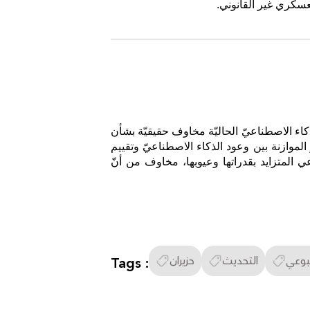
لعسكري غير القانوني.
توجد حاجة إلى تنظيم العمل في مجال الذكاء الاصطناعيّ، ولكن لأسباب أخفّ وطأة من إنقاذ البشريّة. تثير أنظمة الذكاء الاصطناعيّ الحاليّة مخاوف حقيقيّة بشأن 
التحيّز والخصوصيّة وحقوق الملكيّة الفكريّة. مع تقدّم التكنولوجيا، يمكن أن تصبح مشاكل أخرى واضحة. المفتاح هو الموازنة بين وعود الذكاء الاصطناعيّ وتقييم 
مخاطرها، والاستعداد للتكيّف معه. أثار التسارع الأخير في كلّ من قوّة أنظمة الذكاء الاصطناعيّ ووضوحها، والوعي المتزايد بقدراتها وعيوبها، مخاوف من أنّ 
بوعي
التحديث
حزيران
Tags :