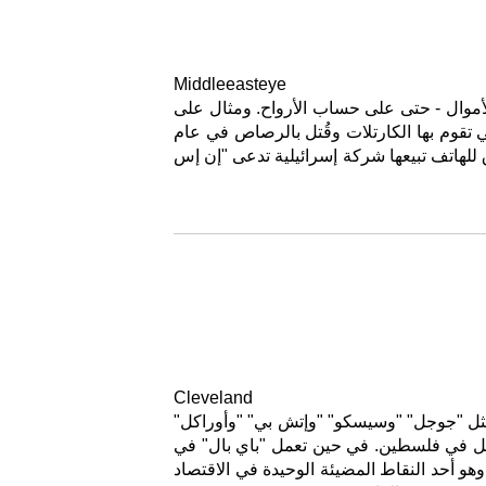
Middleeasteye
لقد حولت إسرائيل احتلالها إلى مشروع مربح، حيث لم توفر شركات الأسلحة والمراقبة الإسرائيلية فرصة لتحويل الأموال - حتى على حساب الأرواح. ومثال على 
ذلك الموت المأساوي لـ "خافيير فالديز كارديناس"، وهو صحفي مكسيكي  حقق في الفساد وعمليات المخدرات التي تقوم بها الكارتلات وقُتل بالرصاص في عام 
2017. في وقت لاحق، اكتشفت زوجته أن الحكومة المكسيكية تجسست عليه باستخدام "بيغاسوس"، هي أداة اختراق للهاتف تبيعها شركة إسرائيلية تدعى "إن إس 
Cleveland
لا يمكن أبدًا التوصل إلى إجابة مرضية لأولئك الذين يسألون لماذا ترفض "باي بال" أن تحذو حذو عمالقة التكنولوجيا مثل "جوجل" "وسيسكو" "وإتش بي" "وأوراكل" 
وغيرها الكثير من الشركات، والتي تعمل جميعها في فلسطين. حتى المنافسين "لباي بال"، كشركة "آبل" للدفع  تعمل في فلسطين. في حين تعمل "باي بال" في 
إسرائيل ومستوطناتها غير الشرعية، إلا أنها رفضت تمديد خدمتها للفلسطينيين. يعمل قطاع التكنولوجيا الفلسطيني، وهو أحد النقاط المضيئة الوحيدة في الاقتصاد 