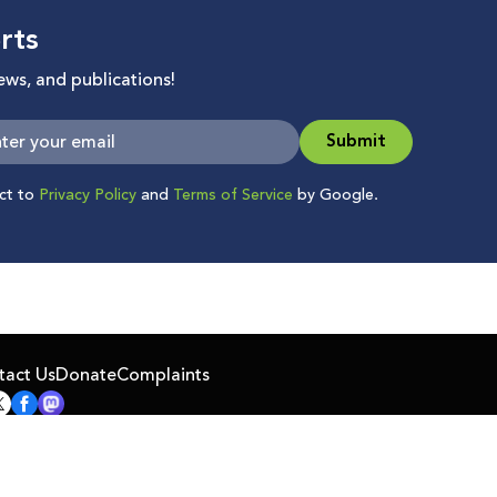
rts
news, and publications!
Submit
ect to
Privacy Policy
and
Terms of Service
by Google.
tact Us
Donate
Complaints