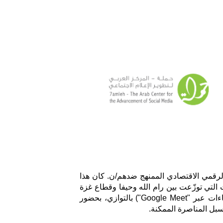
يُعد ما تعرضت له هبة، ويتعرض له بانتظام فلسطينيون وفلسطينيات داخل البلاد وفي الشتات أحد أشكال التمييز الرقمي الاقتصادي الممنهج ضدهم/ن. كان هذا 
أحد أهم المواضيع المطروحة في "منتدى فلسطين الرقمي" الذي اختُتمت فعالياته في 25 أيار/ مايو 2023. الفعاليات التي توزّعت بين رام الله وحيفا وقطاع غزة 
المحاصر والداخل الفلسطيني المحتل، تضمّنت عشرات الندوات والورشات الّتي أُقيمت بشكلٍ وجاهي ورقمي (لقاءات عبر "Google Meet") بالتوازي، بحضور 
بل المناصرة الممكنة.