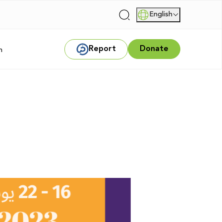
English
|
Report
Donate
m