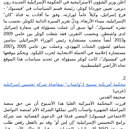
أعلن وزير الشؤون الاستراتيجية في الحكومة الإسرائيلية الجديدة رون 
ديرمر، تعيين جوردانا كوتلر، رئيسة قسم السياسات في "فيسبوك" - 
فرع إسرائيل، وكيلاً عاماً لوزارته، وفق ما أفادت به قناة "كان" 
الإسرائيلية، مساء الأربعاء. ودلّ تقرير السيرة الذاتية لكوتلر، بحسب ما 
نشره "فيسبوك"، أنها سبق أن عملت مسؤولة في سفارة إسرائيل 
لدى واشنطن. وبحسب التقرير، فقد شغلت كوتلر بين عامي 2009 
و2013 أيضاً منصب مستشارة رئيس الوزراء الإسرائيلي بنيامين 
نتنياهو، لشؤون الشتات اليهودي، وعملت بين عامي 2005 و2007 
مستشارة إعلامية في الحملة الانتخابية لحزب الليكود. وبحكم موقعها 
في "فيسبوك"، كانت كوتلر مسؤولة عن تحديد سياسات هذا الموقع 
تجاه الأراضي الفلسطينية.
2.
محكمة أمريكية تسمح لـ"واتساب" بمقاضاة شركة تجسس إسرائيلية
(عربي)
صحيفة القدس
قررت المحكمة الأميركية العليا هذا الأسبوع أن من حق منصة 
المراسلة الشهيرة واتسآب (التي تملكها الشركة الأم لمنصة التواصل 
الاجتماعي فيسبوك) المضي قدمًا في الدعوى القضائية ضد شركة 
برامج التجسس الإسرائيلية "إن إس أو" وقد تم بالفعل رفض طلب 
مجموعة NSO الإسرائيلية بالحصانة من قبل المحاكم الأدنى قبل 