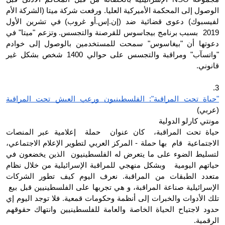
الوصول إلى المحكمة الأميركية العليا. ورفعت شركة ميتا (الشركة الأم 
لفيسبوك) دعوى قضائية ضد (إن.إس.أو غروب) في تشرين الأول 
2019  بسبب برنامج بيجاسوس للقرصنة والتجسس. وتزعم "ميتا" في 
دعوتها أن "بيغاسوس" سمحت للمستخدمين بالوصول إلى خوادم 
"واتسآب" ومراقبة والتجسس على حوالي 1400 شخص بشكل غير 
قانوني.
3.
"حياة تحت المراقبة": الفلسطينيون ورعب العيش تحت المراقبة
(عربي)
مونتي كارلو الدولية
حياة تحت المراقبة،  كان عنوان  حملة  إعلامية عبر المنصات 
الاجتماعية  قام  بها حملة - المركز العربي لتطوير الإعلام الاجتماعي، 
لتسليط الضوء على ما يتعرض له الفلسطينيون  الذين يخضعون في 
حياتهم اليومية   وبشكل منهجي للمراقبة الإسرائيلية من خلال نظام 
متعدد الطبقات من المراقبة. نعرف اليوم كيف تطور الشركات 
الإسرائيلية صناعة المراقبة، و هي تجربها على الفلسطينيين قبل بيع  
تلك الأدوات والخبرات إلى أنظمة وحكومات قمعية. فلا توجد اليوم إي 
حدود لاجتياح الحياة الخاصة والعامة للفلسطينيين وانتهاك حقوقهم 
الرقمية.