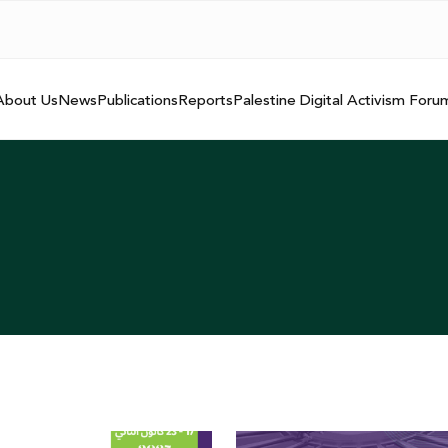
About Us
News
Publications
Reports
Palestine Digital Activism Foru