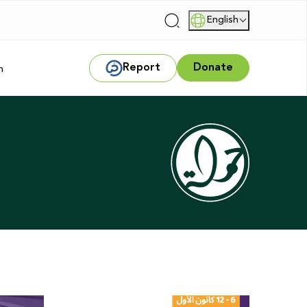
English
|
Report
Donate
m