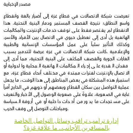
مصدر الإخبارية
تعرضت شبكة الاتصالات في قطاع غزة إلى أضرار بالغة وانقطاع
واسع النطاق؛ نتيجة القصف المستمر ودمار البنية التحتية. هذا
الانقطاع لم يقتصر فقط على توقف خدمات الإنترنت والمكالمات
الهاتفية بل أدى إلى تعطيل حيوي في الاتصال بين الأفراد والأسر،
وكذلك التأثير سلباً على عمل المؤسسات الإنسانية والطبية
والإعلامية .كانت شبكة الاتصالات في غزة عرضة للتدمير بسبب
الغارات الجوية والقصف المكثف على البنية التحتية، مما أدى إلى
فقدان القدرة على إجراء المكالمات الهاتفية المحلية والدولية أو
الاتصال بالإنترنت لفترات ممتدة في مختلف أنحاء قطاع غزة، مع
استمرار هذه المشكلة في بعض المناطق إلى هذا الوقت، ما يجعل
عملية التواصل بين سكان القطاع وبعضهم أو ذويهم في الخارج أمراً
غاية في الصعوبة، علاوةً على صعوبة الوصول إلى الأخبار والتعرف
على مستجدات ما يدور من أحداث داخلية أو في أروقة السياسة
ومباحثات التوصل إلى وقف الحرب.
إدارة ترامب تراقب وسائل التواصل الخاصة
بالمسافرين الأجانب.. ما علاقة غزة؟