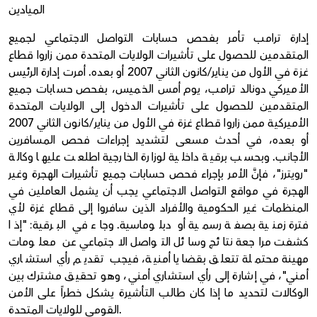
الميادين
إدارة ترامب تأمر بفحص حسابات التواصل الاجتماعي لجميع
المتقدمين للحصول على تأشيرات الولايات المتحدة ممن زاروا قطاع
غزة في الأول من يناير/كانون الثاني 2007 أو بعده. أمرت إدارة الرئيس
الأميركي دونالد ترامب، يوم أمس الخميس، بفحص حسابات جميع
المتقدمين للحصول على تأشيرات الدخول إلى الولايات المتحدة
الأميركية ممن زاروا قطاع غزة في الأول من يناير/كانون الثاني 2007
أو بعده، في أحدث مسعى لتشديد إجراءات فحص المسافرين
الأجانب. وبحسب برقية داخلية لوزارة الخارجية اطلعت عليها وكالة
"رويترز"، فإنَّ الأمر بإجراء فحص حسابات جميع تأشيرات الهجرة وغير
الهجرة في مواقع التواصل الاجتماعي يجب أن يشمل العاملين في
المنظمات غير الحكومية والأفراد الذين سافروا إلى قطاع غزة لأي
فترة زمنية بصفة رسمية أو دبلوماسية. وجاء في البرقية: "إذا
كشفت مراجعة نتائج وسائل التواصل الاجتماعي عن معلومات
مهينة محتملة تتعلق بقضايا أمنية، فيجب تقديم رأي استشاري
أمني"، في إشارة إلى رأي استشاري أمني، وهو تحقيق مشترك بين
الوكالات لتحديد ما إذا كان طالب التأشيرة يشكل خطراً على الأمن
القومي للولايات المتحدة.