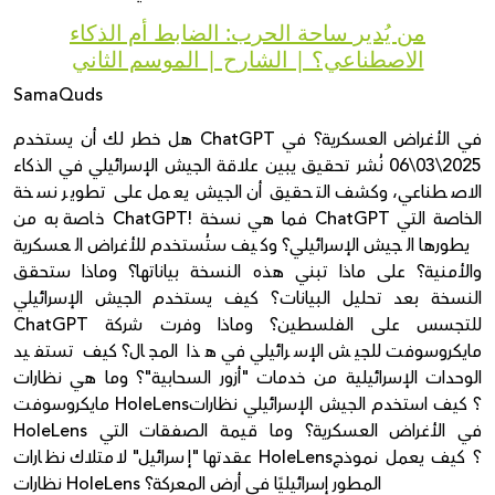
من يُدير ساحة الحرب: الضابط أم الذكاء
الاصطناعي؟ | الشارح | الموسم الثاني
SamaQuds
هل خطر لك أن يستخدم ChatGPT في الأغراض العسكرية؟ في
2025\03\06 نُشر تحقيق يبين علاقة الجيش الإسرائيلي في الذكاء
الاصطناعي، وكشف التحقيق أن الجيش يعمل على تطوير نسخة
خاصة به من ChatGPT! فما هي نسخة ChatGPT الخاصة التي
يطورها الجيش الإسرائيلي؟ وكيف ستُستخدم للأغراض العسكرية
والأمنية؟ على ماذا تبني هذه النسخة بياناتها؟ وماذا ستحقق
النسخة بعد تحليل البيانات؟ كيف يستخدم الجيش الإسرائيلي
ChatGPT للتجسس على الفلسطين؟ وماذا وفرت شركة
مايكروسوفت للجيش الإسرائيلي في هذا المجال؟ كيف تستفيد
الوحدات الإسرائيلية من خدمات "أزور السحابية"؟ وما هي نظارات
مايكروسوفت HoleLens؟ كيف استخدم الجيش الإسرائيلي نظارات
HoleLens في الأغراض العسكرية؟ وما قيمة الصفقات التي
عقدتها "إسرائيل" لامتلاك نظارات HoleLens؟ كيف يعمل نموذج
نظارات HoleLens المطور إسرائيليًا في أرض المعركة؟