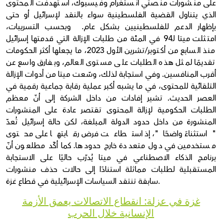
على منشورات منصتي انستغرام وفيسبوك، استهدفت المحتوى
الذي يتناول القضية الفلسطينية سواء بالنقد لإسرائيل أو حتى
بإظهار الدعم للفلسطينيين بشكل عام. وبحسب التسريبات،
امتثلت ميتا لـ94 في المئة من طلبات الإزالة التي قدمتها إسرائيل
منذ السابع من أكتوبر/تشرين الأول 2023، ما يجعلها أكثر الحكومات
تقديمًا لمثل هذه الطلبات على مستوى العالم، وبفارق واسع عن
أقرب المنافسين. وفي استجابة لذلك، وسّعت ميتا من أدوات الإزالة
التلقائية للمحتوى، في ما يشبه أكبر عملية رقابة جماعية رقمية في
العصر الحديث. تشير إفادات من داخل الشركة إلى أنّ معظم
الطلبات الحكومية لإزالة المحتوى تقتصر عادة على المنشورات
المنشورة من داخل حدود الدولة المبلغة، لكن حالة إسرائيل تُعدّ
"استثناءً واضحًا"، إذ استطاعت فرض رقابتها على محتوى
مستخدمين في دول متعددة خارج حدودها. كما أكّد مطلعون أنّ
برنامج الذكاء الاصطناعي في ميتا يُدرّب حاليًا على الاستجابة
المستقبلية لطلبات مماثلة استنادًا إلى حالات حذف منشورات
سابقة تنتقد السياسات الإسرائيلية في قطاع غزة.
غزة في عزلة: انقطاع الاتصالات يعمق الأزمة
الإنسانية خلال الحرب