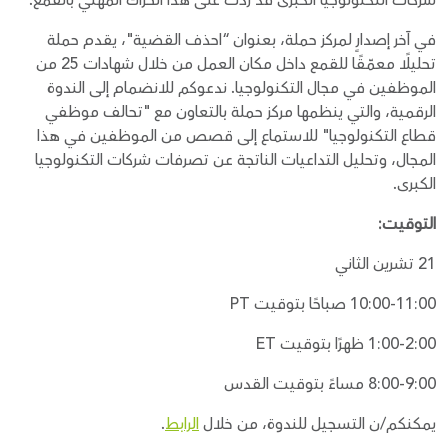
شركات التكنولوجيا الكبرى قد ردت على هذا الحراك المهني بالقمع.
في آخر إصدارٍ لمركز حملة، بعنوان “احذف القضية"، يقدم حملة
تحليلًا معمّقًا للقمع داخل مكان العمل من خلال شهادات 25 من
الموظفين في مجال التكنولوجيا. ندعوكم للانضمام إلى الندوة
الرقمية، والتي ينظمها مركز حملة بالتعاون مع "تحالف موظفي
قطاع التكنولوجيا" للاستماع إلى قصص من الموظفين في هذا
المجال، وتحليل التداعيات الناتجة عن تصرفات شركات التكنولوجيا
الكبرى.
التوقيت:
21 تشرين الثاني
10:00-11:00 صباحًا بتوقيت PT
1:00-2:00 ظهرًا بتوقيت ET
8:00-9:00 مساءً بتوقيت القدس
يمكنكم/ن التسجيل للندوة، من خلال
الرابط
.