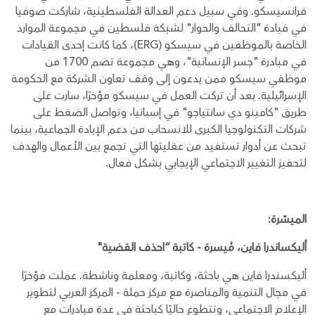
فرانسيسكو. وفي سبيل دعم العدالة الفلسطينية، شاركت صوفيا
في قيادة "التحالف والحوار" لشبكة فلسطين في مجموعة الموارد
الخاصة بالموظفين في سيسكو (ERG)، كما كانت إحدى القيادات
في مبادرة "جسر الإنسانية"، وهي مجموعة تضم 1700 من
موظفي سيسكو ممن يدعون إلى وقف تعاون الشركة مع الحكومة
الإسرائيلية. بعد أن تركت العمل في سيسكو مؤخرًا، سارت على
طريق "كامينو دي سانتياجو" في إسبانيا، وتواصل الضغط على
شركات التكنولوجيا الكبرى للانسحاب من دعم الإبادة الجماعية، بينما
تبحث عن أدوار تستفيد من عقليتها التي تجمع بين الأعمال والهدف
لتحفيز التغيير الاجتماعي الإيجابي بشكل فعال.
الميسّرة:
أليكساندرا فاين، مُيسرة - كاتبة “احذف القضية"
أليكسندرا فاين هي باحثة، وكاتبة، ومعلمة وناشطة. عملت مؤخرًا
في مجال التنمية والمناصرة مع مركز حملة - المركز العربي لتطوير
الإعلام الاجتماعي، وتتطوع حاليًا كباحثة في عدة مبادرات مع