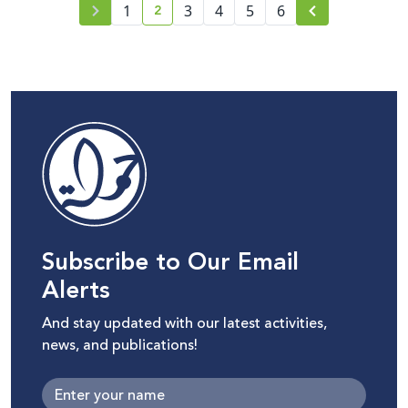
2
1
3
4
5
6
current page number
Subscribe to Our Email
Alerts
And stay updated with our latest activities,
news, and publications!