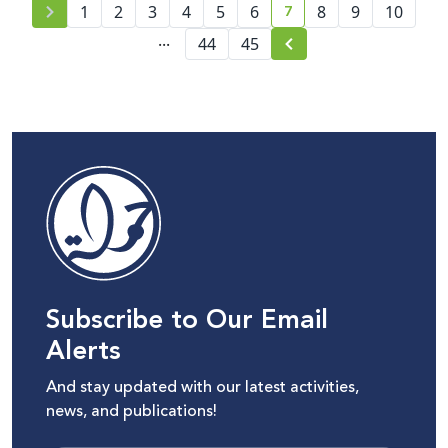
7
1
2
3
4
5
الانتهاكات في فلسطين
6
8
9
10
current page number
...
44
45
Subscribe to Our Email
Alerts
And stay updated with our latest activities,
news, and publications!