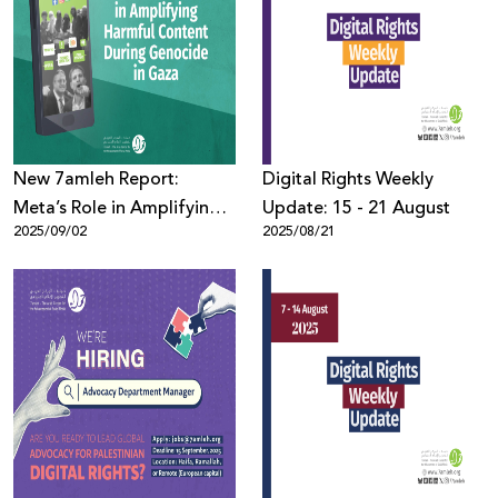
New 7amleh Report:
Digital Rights Weekly
Meta’s Role in Amplifying
Update: 15 - 21 August
2025/09/02
2025/08/21
Harmful Content Against
Palestinians During
Genocide in Gaza