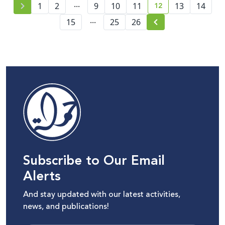
...
12
1
2
9
10
11
13
14
current page numb
...
15
25
26
Subscribe to Our Email
Alerts
And stay updated with our latest activities,
news, and publications!