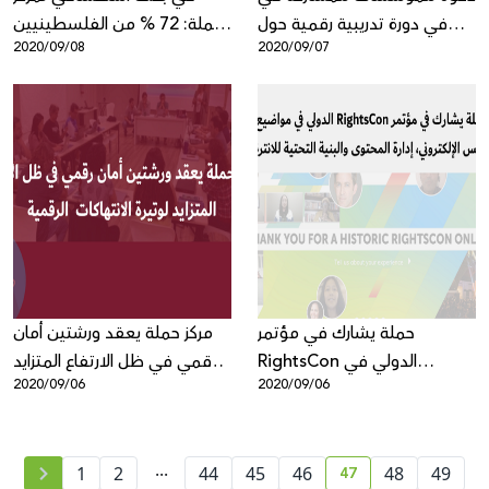
في دورة تدريبية رقمية حول
حملة: 72 % من الفلسطينيين
2020/09/08
2020/09/07
"تحسين الحضور الرقمي
تعرضوا لأخبار مضللّة
لمؤسسات المجتمع المدني
الفلسطيني"
حملة يشارك في مؤتمر
مركز حملة يعقد ورشتين أمان
RightsCon الدولي في
رقمي في ظل الارتفاع المتزايد
2020/09/06
2020/09/06
مواضيع التجسس الإلكتروني،
لوتيرة الانتهاكات الرقمية
إدارة المحتوى والبنية التحتية
للانترنت
...
47
1
2
44
45
46
48
49
current page numb