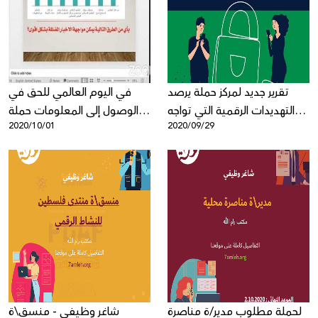
Donate
تقرير جديد لمركز حملة يرصد
في اليوم العالمي للحق في
التهديدات الرقمية التي تواجه
الوصول إلى المعلومات حملة
2020/10/01
2020/09/29
الشباب المقدسي
يعقد حوارية رقمية لمناقشة
بحث الأخبار المضللة في
فلسطين
لحملة مطلوب مدير/ة مناصرة
شاغر وظيفي - منسق\ة