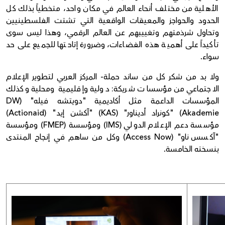
الأهلية من مختلف أنحاء العالم في مكان واحد، متخطياً بذلك كل
الحدود والحواجز والمعيقات الواقعية التي تشتت الفلسطينيين
وتحاول شرذمتهم وتغييبهم عن العالم الرقمي، وهذا ليس سوى
تأكيداً على أهمية هذه الفضاءات، وضرورة إتاحتها للجميع على حد
سواء.
ولا بد من شكر كل من ساند حملة- المركز العربي لتطوير الإعلام
الاجتماعي من مؤسسات شريكة: دولية وإقليمية ومحلية وكذلك
المؤسسات الداعمة مثل أكاديمية "دويتشه فيله" (DW
Akademie) "كونراد أديناور" (KAS) "آكشن إيد" (Actionaid)
مؤسسة دعم الإعلام الدولي (IMS) ومؤسسة (FMEP) ومؤسسة
"آكسس ناو" (Access Now) وكل من ساهم في إنجاح المنتدى
بنسخته الخامسة.