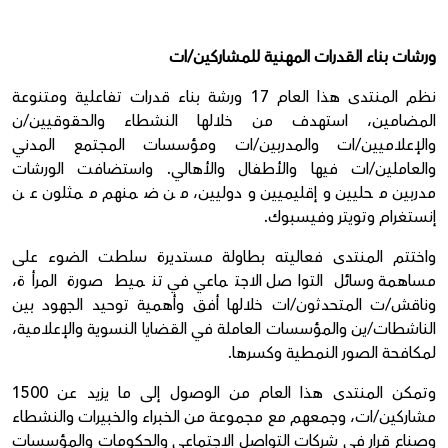
ورشات بناء القدرات المهنية للمشاركين/ات
نظم المنتدى هذا العام 17 ورشة بناء قدرات تفاعلية ومتنوعة
المضامين، استهدف من خلالها النشطاء والحقوقيين/ن
والإعلاميين/ات والمدربين/ات ومؤسسات المجتمع المدني
والعاملين/ات فيها والأطفال والأهالي. واستضافت الورشات
مدربين محليين وإقليميين ودوليين، من ضمنهم ممثلون عن
إنستغرام وتويتر وفيسبوك.
واختتم المنتدى فعاليته بطاولة مستديرة سلطت الضوء على
مساهمة وسائل التواصل الاجتماعي في تنميط صورة المرأة،
وناقش/ت المتحدثون/ات خلالها أفق وأهمية توحيد الجهود بين
الناشطات/ين والمؤسسات العاملة في القضايا النسوية والإعلامية،
لمكافحة الصور النمطية وكسرها.
وتمكن المنتدى هذا العام من الوصول إلى ما يزيد عن 1500
مشاركين/ات، وجمعهم مع مجموعة من الخبراء والخبيرات والنشطاء
وصناع قرار في شركات التواصل الاجتماعي والحكومات والمؤسسات