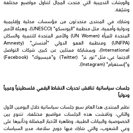
والورشات التدريبية التي فتحت المجال لتناول مواضيع مختلفة
وشيّقة.
وشارك في المنتدى متحدثون من مؤسسات محلية وإقليمية
ودولية وأممية، مثل منظمة "اليونسكو" (UNESCO)، وهيئة الأمم
المتحدة للمرأة (UN Women) والأمم المتحدة للتنمية والسكان
(UNFPA) ومنظمة العفو الدولي "أمنستي" (Amnesty
International)، وبمشاركة ممثلين عن كبرى شركات التواصل
الاجتماعي، مثل "تويتر" (Twitter) و"فيسبوك" (Facebook)
و"إنستغرام" (Instagram).
جلسات سياساتية تناقش تحديات النشاط الرقمي فلسطينياً وعربياً
ودولياً
نظم المنتدى هذا العام سبع جلسات سياساتية خلال اليومين الأول
والثاني، وناقشت هذه الجلسات مواضيع مختلفة، تتنوع بين
الخصوصية والبيانات الطبية، وظاهرة الأخبار المضللة وتأثيرها على
وعي الشعوب، والتي شارك فيها جورج سلامة، مدير السياسات