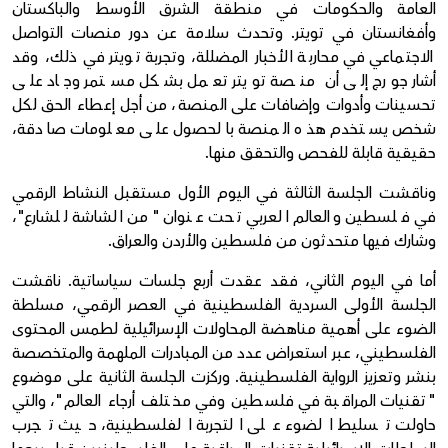
العامة والحكومات في منطقة الشرق الأوسط والباكستان
وأفغانستان في تويتر. وتحدث سلامة عن دور منصات التواصل
الاجتماعي في محاربة الأخبار المضللة، وتجربة تويتر في ذلك، وقد
أشار جورج إلى أن منصة تويتر تعمل بشكل مستمر وجاد على
تحسينات وأدوات وإضافات على المنصة، من أجل إعطاء الحق لكل
شخص يستخدم هذه المنصة بالحصول على معلومات صادقة،
حقيقية قابلة للفحص والتحقق منها.
وناقشت الجلسة الثالثة في اليوم الأول مستقبل النشاط الرقمي
في فلسطين والعالم العربي تحت عنوان "من الشاشة للشارع"،
وشارك فيها متحدثون من فلسطين والأردن والعراق.
أما في اليوم الثاني، فقد عقدت أربع جلسات سياساتية. ناقشت
الجلسة الأولى السردية الفلسطينية في العصر الرقمي، مسلطة
الضوء على أهمية مناهضة المحاولات الإسرائيلية لطمس المحتوى
الفلسطيني، عبر استعراض عدد من المبادرات الملهمة والمتخصصة
بنشر وتعزيز الرواية الفلسطينية. وركزت الجلسة الثانية على موضوع
"تقنيات المراقبة في فلسطين وفي مختلف أرجاء العالم"، والتي
حاولت تسليط الضوء على التجربة الفلسطينية، حيث تجرب