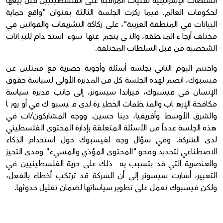
السلطات الإسرائيلية تقنيات المراقبة على الفلسطينيين قبل بيعها
لحكومات العالم. فيما ركزت الجلسة الثالثة بعنوان "واقع حماية
البيانات في المنطقة العربية"، على ركاكة التشريعات والقوانين في
مختلف أرجاء المنطقة، والتي ينجم عنها سوء استخدام للبيانات
الشخصية من قبل السلطات المختلفة.
واختتم اليوم الثاني بجلسة أسئلة وأجوبة حصرية مع ممثلين عن
فيسبوك، انضم لهذه الجلسة كل من المديرة الأولى لسياسة حقوق
الإنسان في فيسبوك، ميراندا سيسونز، إلى جانب مديرة سياسة
مكافحة الإرهاب والمنظمات الخطيرة لدى فيسبوك في أوروبا
والشرق الأوسط وأفريقيا، دينا حسين. ووجه المشاركون/ات في
هذه الجلسة عدداً من الأسئلة المتعلقة بإدارة المحتوى الفلسطيني
لدى الشركة. وفي سؤال وجه لفيسبوك حول استخدام الذكاء
الاصطناعي لتحديد ومحو "المحتوى المؤذي والمسيء" ومدى التحيز
والعنصرية التي قد يتسبب به ذلك على حرية الفلسطينيين في
التعبير، أشارت سيسونر إلى أن الشركة قد ترتكب أخطاء بالفعل،
ولكن فيسبوك تعمل على تطوير سياساتها لضمان تقليل حدوثها.