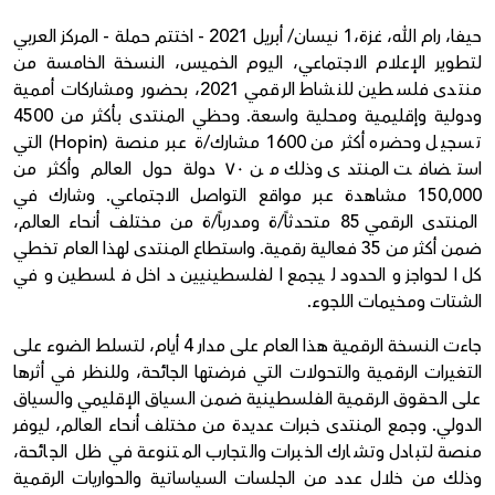
حيفا، رام الله، غزة،1 نيسان/ أبريل 2021 - اختتم حملة - المركز العربي
لتطوير الإعلام الاجتماعي، اليوم الخميس، النسخة الخامسة من
منتدى فلسطين للنشاط الرقمي 2021، بحضور ومشاركات أممية
ودولية وإقليمية ومحلية واسعة. وحظي المنتدى بأكثر من 4500
تسجيل وحضره أكثر من 1600 مشارك/ة عبر منصة (Hopin) التي
استضافت المنتدى وذلك من ٧٠ دولة حول العالم وأكثر من
150,000 مشاهدة عبر مواقع التواصل الاجتماعي. وشارك في
المنتدى الرقمي 85 متحدثاً/ة ومدرباً/ة من مختلف أنحاء العالم،
ضمن أكثر من 35 فعالية رقمية. واستطاع المنتدى لهذا العام تخطي
كل الحواجز والحدود ليجمع الفلسطينيين داخل فلسطين وفي
الشتات ومخيمات اللجوء.
جاءت النسخة الرقمية هذا العام على مدار 4 أيام، لتسلط الضوء على
التغيرات الرقمية والتحولات التي فرضتها الجائحة، وللنظر في أثرها
على الحقوق الرقمية الفلسطينية ضمن السياق الإقليمي والسياق
الدولي. وجمع المنتدى خبرات عديدة من مختلف أنحاء العالم، ليوفر
منصة لتبادل وتشارك الخبرات والتجارب المتنوعة في ظل الجائحة،
وذلك من خلال عدد من الجلسات السياساتية والحواريات الرقمية