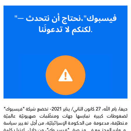
Donate
حيفا، رام الله، 27 كانون الثاني/ يناير 2021- تخضع شركة "فيسبوك"
لضغوطات كبيرة تمارسها جهات ومنظّمات صهيونيّة عالميّة
متطرّفة، مدعومة من الحكومة الإسرائيليّة، من أجل تغيير سياسة
معايير المجتمع في منصة "فيسبوك"، من خلال اعتبار كلمة