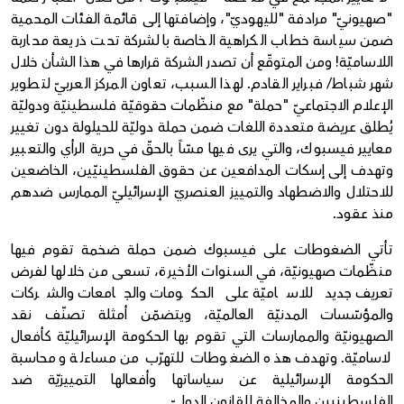
"صهيونيّ" مرادفة "لليهوديّ"، وإضافتها إلى قائمة الفئات المحمية
ضمن سياسة خطاب الكراهية الخاصة بالشركة تحت ذريعة محاربة
اللاساميّة! ومن المتوقّع أن تصدر الشركة قرارها في هذا الشأن خلال
شهر شباط/ فبراير القادم. لهذا السبب، تعاون المركز العربيّ لتطوير
الإعلام الاجتماعيّ "حملة" مع منظّمات حقوقيّة فلسطينيّة ودوليّة
يُطلق عريضة متعددة اللغات ضمن حملة دوليّة للحيلولة دون تغيير
معايير فيسبوك، والتي يرى فيها مسّاً بالحقّ في حرية الرأي والتعبير
وتهدف إلى إسكات المدافعين عن حقوق الفلسطينيّين، الخاضعين
للاحتلال والاضطهاد والتمييز العنصريّ الإسرائيليّ الممارس ضدهم
منذ عقود.
تأتي الضغوطات على فيسبوك ضمن حملة ضخمة تقوم فيها
منظّمات صهيونيّة، في السنوات الأخيرة، تسعى من خلالها لفرض
تعريف جديد للاساميّة على الحكومات والجامعات والشركات
والمؤسّسات المدنيّة العالميّة، ويتضمّن أمثلة تصنّف نقد
الصهيونيّة والممارسات التي تقوم بها الحكومة الإسرائيليّة كأفعال
لاساميّة. وتهدف هذه الضغوطات للتهرّب من مساءلة ومحاسبة
الحكومة الإسرائيلية عن سياساتها وأفعالها التمييزيّة ضد
الفلسطينيين والمخالفة للقانون الدوليّ.