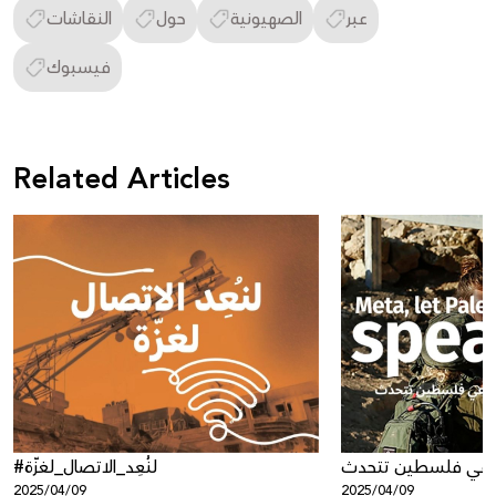
عبر
الصهيونية
حول
النقاشات
فيسبوك
Related Articles
 دعي فلسطين تتحدث
#لنُعِد_الاتصال_لغزّة
2025/04/09
2025/04/09