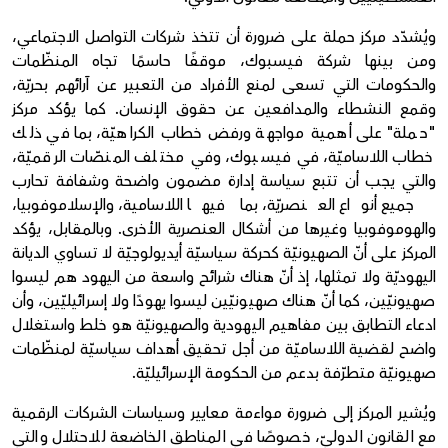
ويُشدّد مركز حملة على ضرورة أن تتخذ شركات التواصل الاجتماعي،
ومن بينها شركة فيسبوك، موقفًا حاسمًا تجاه المنظّمات
والحكومات التي تسعى لمنع الأفراد من التعبير عن آرائهم بحريّة،
وقمع النشطاء والمدافعين عن حقوق الإنسان. كما يؤكد مركز
"حملة" على أهمية مواجهة ورفض خطاب الكراهيّة، بما في ذلك
خطاب اللاساميّة، في فيسبوك، وفي مختلف المنصّات الرقميّة،
والتي يجب أن تتبع سياسة إدارة مضمون واضحة وشفافة تحارب
جميع أنواع العنصريّة، بما فيها اللاسامية، والإسلاموفوبيا،
والهوموفوبيا وغيرها من أشكال العنصرية الأخرى. وبالمقابل، يؤكد
المركز على أنّ الصهيونيّة كحركة سياسيّة أيديولوجيّة لا تساوي الديانة
اليهوديّة ولا تمثلها، إذ أنّ هناك شرائح واسعة من اليهود هم ليسوا
صهيونيّين، كما أنّ هناك صهيونيّين ليسوا يهودًا ولا إسرائيليّين، وأن
ادعاء التطابق بين مفاهيم اليهودية والصهيونيّة هو خلط واستغلال
واضح لقضية اللاساميّة من أجل تحقيق أهداف سياسيّة لمنظّمات
صهيونيّة متطرّفة بدعم من الحكومة الإسرائيليّة.
ويُشير المركز إلى ضرورة مواءمة معايير وسياسات الشركات الرقمية
مع القانون الدوليّ، خصوصًا في المناطق الخاضعة للاحتلال والتي