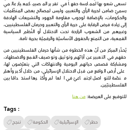
تسعى شعوبها لممارسة حقها في تقرير المصير، كمعيار عالمي
رسميّ ضامن لحرية الرأي والتعبير، وليس لمصالح بعض المنظّمات
والحكومات، بالإضافة لوجوب مقاومة الجهود والتشريعات الهادفة
إلى زيادة فرض الرقابة على حرية الرأي والتعبير وحرمان الفلسطينيين،
وغيرهم من الشعوب الرازحة تحت الاحتلال أو النُظم السياسية
القمعية، من التمتع بالحقوق الأساسيّة والرقميّة بحرية تامة.
يُحذّر المركز من أنّ هذه الخطوة من شأنها حرمان الفلسطينيين من
حقهم في التعبير عن آرائهم وتوثيق وتوصيف القمع والاضطهاد،
ومشاركة قصص حياتهم اليومية والانتهاكات التي يتعرّضون لها،
على أرض الواقع من قبل الاحتلال الإسرائيلي، من خلال أكبر وأهمّ
منصّة للتواصل اجتماعيّ في العالم وأكثرها استخدامًا بين
الفلسطينيّين.
للتوقيع على العريضة:
من هنا
Tags :
حظر
الإسرائيلية
الحكومة
تنجح