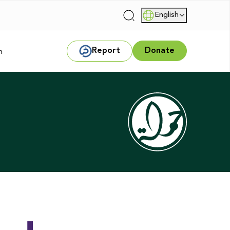
English
|
Report
Donate
m