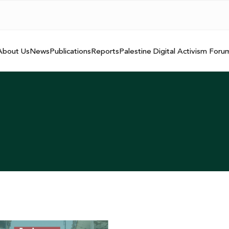
About Us
News
Publications
Reports
Palestine Digital Activism Foru