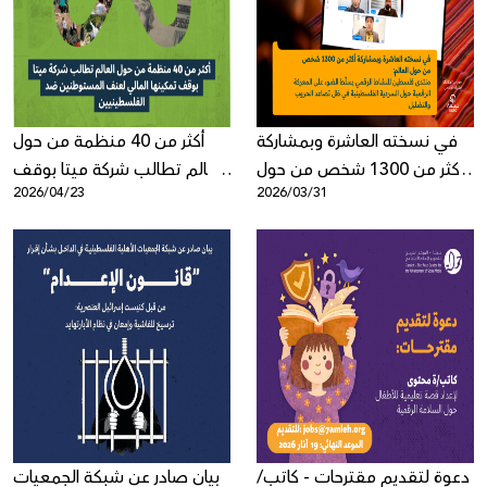
Donate
في نسخته العاشرة وبمشاركة
أكثر من 40 منظمة من حول
أكثر من 1300 شخص من حول
العالم تطالب شركة ميتا بوقف
2026/04/23
2026/03/31
العالم: منتدى فلسطين
تمكينها المالي لعنف
للنشاط الرقمي يسلّط الضوء
المستوطنين ضد
على المعركة الرقمية حول
الفلسطينيين
السردية الفلسطينية في ظل
تصاعد الحروب والتضليل
دعوة لتقديم مقترحات - كاتب/
بيان صادر عن شبكة الجمعيات