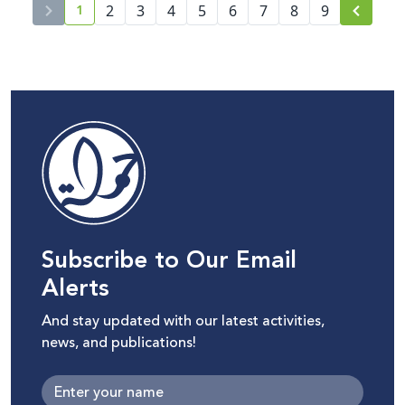
1
2
3
4
5
6
7
8
9
current page number
Subscribe to Our Email
Alerts
And stay updated with our latest activities,
news, and publications!