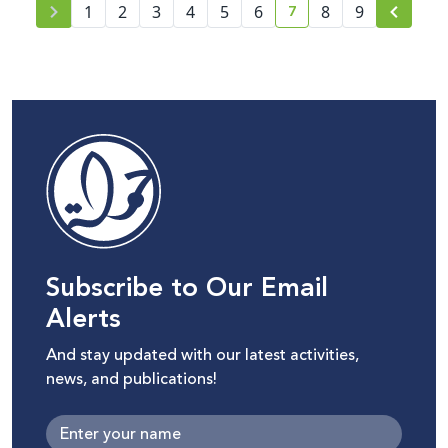
7
1
2
3
4
5
6
8
9
current page number
Subscribe to Our Email
Alerts
And stay updated with our latest activities,
news, and publications!