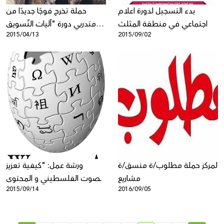
بدء التسجيل لدورة اعلام
حملة تخرج فوجًا جديدًا من
اجتماعي في منطقة المثلث
متدربي دورة "آليات التّسويق
2015/04/13
2015/09/02
المجتمعيّ في الفضاء الرّقميّ"
في مدينة نابلس
لمركز حملة مطلوب/ة منسق/ة
ورشة عمل: "كيفية تعزيز
مشاريع
الصوت الفلسطيني و المحتوى
2015/09/14
2016/09/05
العربي في الويكيبيديا