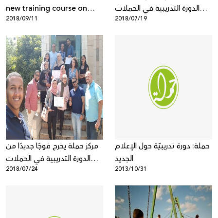
الدورة التدريبية في الحملات
new training course on
2018/09/11
2018/07/19
والتسويق الرقمي لمؤسسات
campaigning and digital
المجتمع المدني في غزة
marketing for civil society
organizations in the West
Bank
حملة: دورة تدريبيّة حول الإعلام
مركز حملة يخرج فوجًا جديدًا من
الجديد
الدورة التدريبية في الحملات
2018/07/24
2013/10/31
والتسويق الرقمي لمؤسسات
المجتمع المدني في رام الله