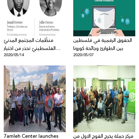
Donate
الحقوق الرقمية في فلسطين
منظّمات المجتمع المدنيّ
بين الطوارئ وجائحة كورونا
الفلسطينيّ تحذر من اختيار
2020/05/14
2020/05/07
إيمي بالمور، المديرة العامّة
السابقة لوزارة القضاء
الإسرائيليّة، لعضوية مجلس
الإشراف في فيسبوك
مركز حملة يخرج الفوج الاول من
7amleh Center launches