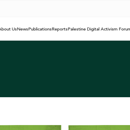
About Us
News
Publications
Reports
Palestine Digital Activism Foru