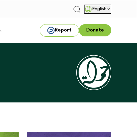
English
|
Report
Donate
m