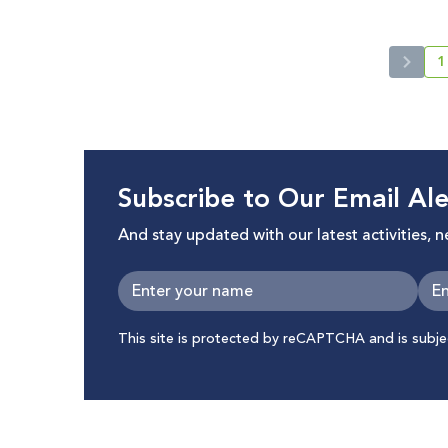
1
c
Subscribe to Our Email Ale
And stay updated with our latest activities, 
This site is protected by reCAPTCHA and is subj