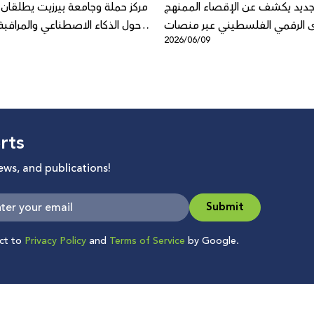
ديد يكشف عن الإقصاء الممنهج
مركز حملة وجامعة بيرزيت يطلقان كتا
 الرقمي الفلسطيني عبر منصات
حول الذكاء الاصطناعي والمراقب
3
2026/06/09
شركة ميتا
rts
news, and publications!
Submit
ect to
Privacy Policy
and
Terms of Service
by Google.