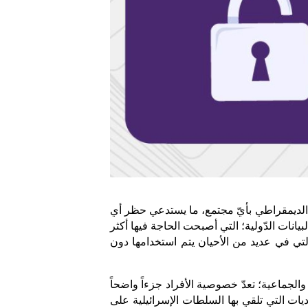
إنّ مفهوم الخصوصية واحترام الحيّز الخاص لكلّ شخص يرتبط بشكل وثيق بمنظومة حقوق الإنسان والحُريّات، والجو الديمقراطي بأيّ مجتمع، ما يستدعي حظر أي 
إتاحة لانتهاك الخصوصية من قبل أية جهة؛ لا سيما اليوم؛ في ظل الثورة التكنولوجية وعصر الرقمنة وتطوّر منظومة البيانات الدّولية؛ التي أصبحت الحاجة فيها أكثر 
إلحاحاً لتطوير أدوات حماية للبيانات الضخمة المتوفرة عبر الفضاء الإلكتروني رغم كونها خاصة وشخصية للأفراد، التي في عديد من الأحيان يتم استخدامها دون 
بينما يرزح الفلسطينيون/ات تحت وطأة الاحتلال الإسرائيلي، الذي يسلب حقوق وحريات الشعب الفلسطيني الفردية والجماعية؛ تعدّ خصوصية الأفراد جزءاً واضحاً 
ولا يتجزأ مما يُستباح من حقوق؛ بات الحفاظ عليها وعلى بياناتهم/ن الشخصية تحدياً كبيراً. وبالرغم من جسامة التحديات التي تلقي بها السلطات الإسرائيلية على 