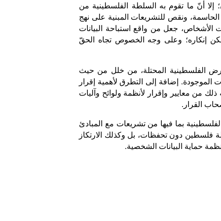
واقع خصوصية الفلسطينيين/ات في الأرض الفلسطينية المحتلة؛ التي تشكّل مصدر التحدي الأبرز لخصوصيتهم/ن؛ إلا أنّ ما تقوم به السلطة الفلسطينية من 
 على الحياة المدنية، وقلة فرضها للسياسات الحاسمة، ونقص للتشريعات المبنية على نهج 
حقوق الإنسان، أو حتّى المحاسبة على الاختراقات، بل وإضافة لذلك ما يسير به القطاع الخاص من استغلال لبيانات الأشخاص، جعل من واقع استباحة البيانات 
الشخصية الفلسطينية على الصعيد الداخلي مصدرَ هاجس إضافي آخر، وتحدياً مضاعفاً للحقوق الفلسطينية لا يمكن إنكاره؛ وعلى وجه الخصوص تجاه الحقّ 
تقدم هذه الورقة تصوّرًا حول ما يواجهه واقع الحقّ في الخصوصية لا سيما جزئية البيانات الشخصية منه؛ في الأرض الفلسطينية المحتلة، من خلل من حيث 
التشريعات؛ والممارسات؛ مقدّمة موقفًا واضحًا تجاهه؛ ومقترحة مجموعة التوصيات والآليات لمعالجة هذه الإشكاليات الموجودة. إضافة إلى التطرق لأهمية إقرار 
قانون لحماية وتنظيم الحق في الخصوصية بما فيها البيانات الشخصية وعلى وجه الخصوص الرقمية منها، وما يتطلبه ذلك من معايير وإقرار لأنظمة ولوائح وآليات 
حاب القرار. 
يرتكز موقف حملة - المركز العربي لتطوير الإعلام الاجتماعي، الذي تعكسه هذه الورقة، على أهمية مواءمة الحالة الفلسطينية بما فيها من تشريعات مع المبادئ 
العامة الواردة في القانون الأساسي الفلسطيني، والمواثيق والمعاهدات الدولية لحقوق الإنسان التي انضمت إليها دولة فلسطين دون تحفظات، بل وكذلك الارتكاز 