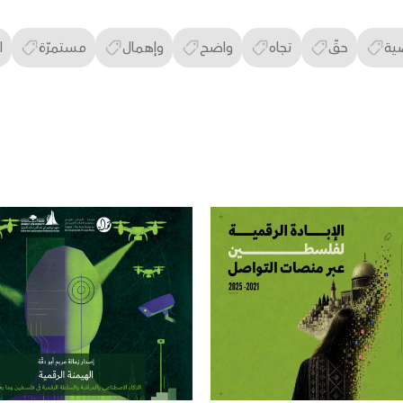
ية
حقّ
تجاه
واضح
وإهمال
مستمرّة
ا