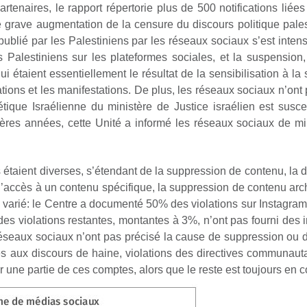
rtenaires, le rapport répertorie plus de 500 notifications lié
ne grave augmentation de la censure du discours politique pales
ublié par les Palestiniens par les réseaux sociaux s’est intens
s Palestiniens sur les plateformes sociales, et la suspensio
qui étaient essentiellement le résultat de la sensibilisation à la
tions et les manifestations. De plus, les réseaux sociaux n’ont
étique Israélienne du ministère de Justice israélien est suscep
nières années, cette Unité a informé les réseaux sociaux de mi
s étaient diverses, s’étendant de la suppression de contenu, la d
’accès à un contenu spécifique, la suppression de contenu archiv
a varié: le Centre a documenté 50% des violations sur Instagra
des violations restantes, montantes à 3%, n’ont pas fourni des i
réseaux sociaux n’ont pas précisé la cause de suppression ou d
ées aux discours de haine, violations des directives communauta
 une partie de ces comptes, alors que le reste est toujours en co