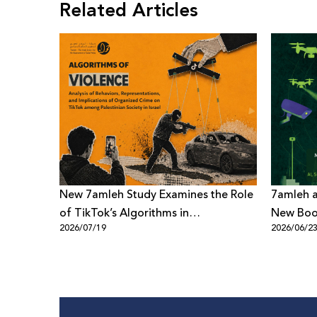
Related Articles
New 7amleh Study Examines the Role
7amleh a
of TikTok’s Algorithms in
New Book
2026/07/19
2026/06/2
Reproducing Organized Crime
Digital 
Culture within Palestinian Society in
Israel