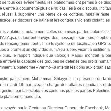
t de tous ces évènements, les plateformes ont permis à ce disco
Centre a documenté plus de 40 cas liés à ce discours, incitant 
 réussi à supprimer une partie de ce contenu, mais le reste 
ficace les discours de haine et les contenus violents ciblant les
es violations, notamment celles commises par les autorités isra
d’Al-Aqsa, et leur ont envoyé des messages sur leurs téléphon
de renseignement ont utilisé le système de localisation GPS pou
ques a promeut un clip vidéo sur «YouTube», visant à justifier la
e plus, le rapport indique que «Google Maps» montrait la 
ui a entravé la capacité des groupes de défense des droits huma
ment la plateforme «Venmo» a interdit les dons aux organisati
istre palestinien, Muhammad Shtayyeh, en présence de la dire
u le mardi 18 mai avec le chargé des affaires mondiales et
gestion par la société, des contenus publiés par les Palestinie
ette plateforme mondiale.
tre envoyée par le Centre au Directeur General de Facebook, Mar