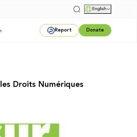
English
|
Report
Donate
m
les Droits Numériques