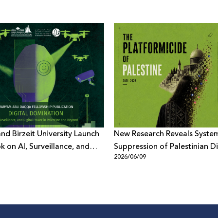
nd Birzeit University Launch
New Research Reveals Syste
 on AI, Surveillance, and
Suppression of Palestinian Di
3
2026/06/09
Power
Content Across Meta Platfo