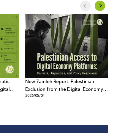
matic
New 7amleh Report: Palestinian
7amleh R
gital
Exclusion from the Digital Economy is
Visual V
2026/05/04
2026/04/1
rms
Structural and Systematic
Humiliat
Palestin