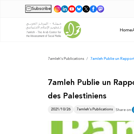
Subscribe
|
Home
7amleh's Publications
7amleh Publie un Rapport
7amleh Publie un Rapp
des Palestiniens
2021/10/26
7amleh's Publications
Share on: