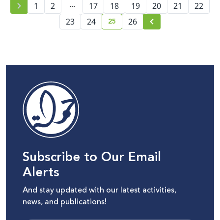
...
1
2
17
18
19
20
21
22
25
23
24
26
current page number
Subscribe to Our Email
Alerts
And stay updated with our latest activities,
news, and publications!