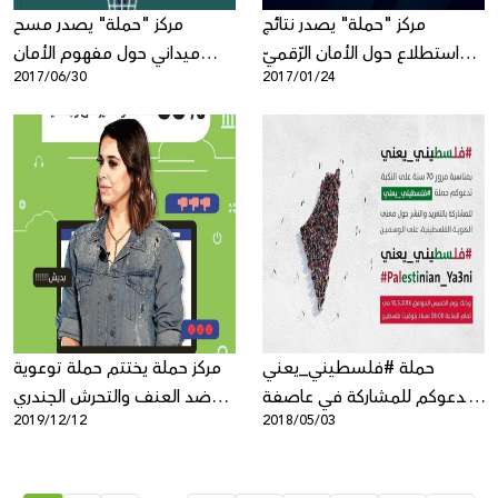
مركز "حملة" يصدر نتائج
مركز "حملة" يصدر مسح
استطلاع حول الأمان الرّقميّ
ميداني حول مفهوم الأمان
2017/06/30
2017/01/24
لدى الشّباب الفلسطينيّ
الرّقميّ بين الشّباب
الفلسطينيّ
حملة #فلسطيني_يعني
مركز حملة يختتم حملة توعوية
تدعوكم للمشاركة في عاصفة
ضد العنف والتحرش الجندري
2019/12/12
2018/05/03
تغريدات ونشرات حول الهوية
على شبكة الانترنت
الفلسطينية