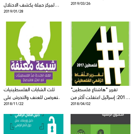
2019/03/26
لمركز حملة يكشف الاحتلال
2019/01/28
الرقمي لقطاع الاتصالات
الفلسطينية
تقرير "هاشتاغ فلسطين"
ثلث الشابات الفلسطينيات
2017: إسرائيل اعتقلت أكثر من
يتعرضن للعنف والتحرش على
2018/11/22
2018/04/02
300 فلسطينيّ على خلفية
شبكة التواصل والانترنت!
منشورات في الشّبكات
الاجتماعيّة