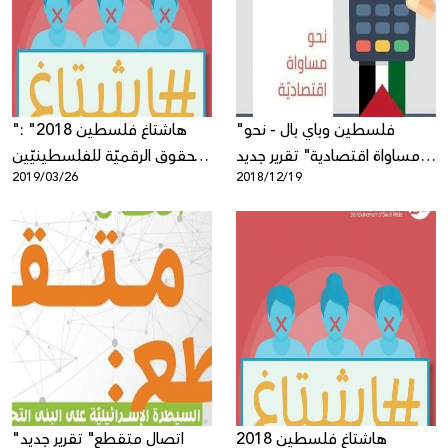
Donate
"فلسطين وباي بال - نحو
"هاشتاغ فلسطين 2018" :
مساواة اقتصادية" تقرير جديد
الحقوق الرقميّة للفلسطينيّين
2019/03/26
2018/12/19
لمركز حملة
بين مطرقة التشريعات
التجريمية وسندان تواطؤ
شركات الانترنت
هاشتاغ فلسطين 2018
"اتصال متقطع" تقرير جديد