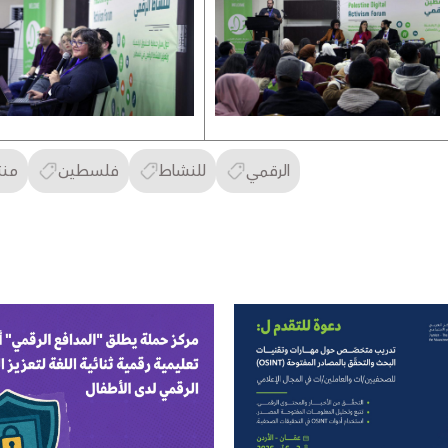
الرقمي
للنشاط
فلسطين
منت