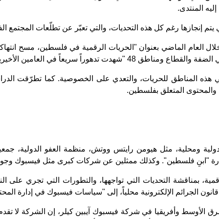
يه المنتدى.
 يتم إنجازها رغم كل هذه التحديات، والتي تعبّر عن تطلّعات المجتمع ا
خلال العام الماضي بعنوان "الحريات الرقمية في فلسطين، مسح انتهاك
ريعاً في العامين الأخيرين بشكل يبعث على القلق".
 هذه المناطق للحريات، والتعدي على الخصوصية. كما تطرّقت الدراسة
ن والمحتوى المتعلق بفلسطين.
لية ومحلية، مثل هيومن رايتس ووتش، منظمة العفو الدولية، جمعية 
 "ابنِ فلسطين". وكذلك ممثلين عن شركات كبرى مثل فيسبوك وجوجل
ية، بمناقشة التحديات التي تواجهها، والتطورات التي تجري على النش
قانون الجرائم الإلكترونية محلياً، إلى "سياسات فيسبوك في إدارة المح
شرق الأوسط وأفريقيا في شركة فيسبوك آيبين كيلر، إن الشركة لا تقد