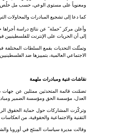
ومعنوياً على مستوى الوعي، حسب مل خلُص إل
كما دعا إلى تشجيع المبادرات والمحاولات التي
وأعلن مركز "حملة" عن نتائج دراسة أجراها 
إلى أن الحريات على الإنترنت للفلسطينيين في الضفة والقطاع ومناطق 48 "شهدت تدهوراً س
وتمثّلت التحديات بقمع السلطات المختلفة في
الاجتماعي العالمية، بتمييزها ضد الفلسطينيي
نقاشات غنية ومبادرات ملهمة
تضمّنت قائمة المتحدثين ممثلين عن جهات دو
العدل، مؤسسة الحق ومؤسسة الضمير ومبادرة
وتركّزت المشاركات حول حماية الحقوق الرقم
التقنية والاجتماعية والحقوقية، من انعكاسات 
وقالت مديرة سياسات المنتَج في أوروبا وال