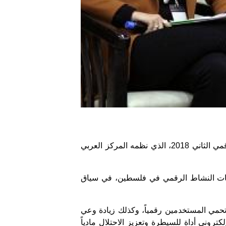
شارك ما يقارب 300 ناشط وطالب ومهتم في مجال الحقوق الرقمية في منتدى فلسطين للنشاط الرقمي الثاني 2018، الذي نظمه المركز العربي
محورت حول تحديات النشاط الرقمي في فلسطين، في سياق
ع القوانين التي تحمي المستخدمين رقمياً، وكذلك زيادة وعي
روني أداة للسيطرة وتعزيز الاحتلال مادياً