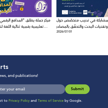
لمشاركة في تدريب متخصّص حول
مركز حملة يطلق "المدافع الرقمي"
وتقنيات البحث والتحقّق بالمصادر
تعليمية رقمية ثنائية اللغة لتع
5
2026/07/01
المفتوحة
الرقمي لد
rts
news, and publications!
Submit
ect to
Privacy Policy
and
Terms of Service
by Google.