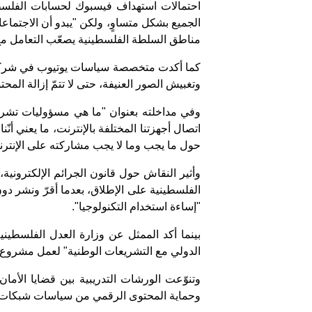
احتمالات استهداف فيسبوك لحسابات الفلسط
الجميع بشكل متساوٍ، ولكن "يبدو أن الاجتما
مناطق السلطة الفلسطينية يصعّب التعامل مع 
كما أكدت متخصصة سياسات يوتيوب في شركة ج
وتغبيش الصور العنيفة، حتى لا تتمّ إزالة ال
وفي مداخلته بعنوان "ما هي مسؤوليات تشريع
اتصال أجهزتنا المختلفة بالإنترنت، ما يعني أن
حول ما يجب وما لا يجب مشاركته على الإنترن
وأثير النقاش حول قانون الجرائم الإلكتروني
الفلسطينية على الإطلاق، بعدما أقرّ ونشر 
"إساءة استخدام التكنولوجيا".
بينما أكد الممثل عن وزارة العدل الفلسطيني
الدولي مع التشريعات الوطنية" لعمل مشروع قا
وتنوّعت الورشات التدريبية بين قضايا الأما
وحماية المحتوى الرقمي من سياسات شبكات 