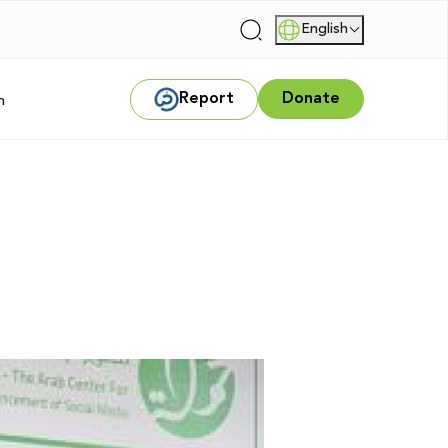
English
|
Report
Donate
m