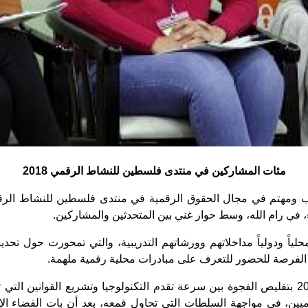
مئات المشاركين في منتدى فلسطين للنشاط الرقمي 2018
اء، في رام الله، وسط حوار غني بين المتحدثين والمشاركين.
 قدّم 24 متحدثاً ومدرباً محلياً ودولياً مداخلاتهم وورشاتهم التدريبية، والتي ت
ت الفرصة للحضور للتعرف على مبادرات محلية رقمية ملهمة.
وأوصى منتدى فلسطين للنشاط الرقمي 2018 بتقليص الفجوة بين سرعة تقدم التكنولوجيا وتشري
ين، في مواجهة السلطات التي تحاول قمعه، بعد أن بات الفضاء الإلكت