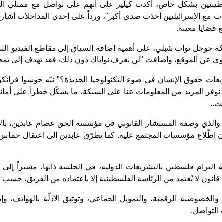
ينيين بشكل خاص، أكدت كيلير على أنهم على تواصل مع ممثلي الح
عات مع الإسرائيليين أخذت صدى أكبر"، ورداً على إحدى المداخلات أ
قضايا معينة.
وجل ثواب شبلي، على أهمية إضافة السياق إلى مقاطع الفيديو التي 
محتوى عن الموقع. وأضافت "لن نعرف نواياك دون ذلك، فقد تهدف إلى تمج
ات حقوق الإنسان في ضوء التكنولوجيا الجديدة؟" نبّه جوشوا فرانكو
ّنا نوفر المزيد من المعلومات عنا على الشبكة، ما يشكّل خطراً على أما
ت..
ة، والذي وصفه المستشار القانوني في مؤسسة الحق عصام عابدين، بال
دون اطّلاع مؤسسات المجتمع عليه. كما تطرّق عابدين إلى اعتقال ح
ة التزام فلسطين بالتشريعات الدولية، في الجلسة ذاتها، مشيراً إل
نون لا يُعتمد من الرئاسة الفلسطينية إلا باعتماده من الفريق، حسب ت
ن والخصوصية الرقمية، والتمويل الجماعي، وتوثيق الأدلّة بالهواتف، 
التواصل.