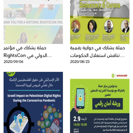
حملة يشارك في حوارية رقمية
حملة يشارك في مؤتمر
تناقش استغلال الحكومات
RightsCon الدولي في
2020/09/06
2020/08/23
لجائحة كورونا المستجد لفرض
مواضيع التجسس الإلكتروني،
رقابة أوسع وأثر هذا على
إدارة المحتوى والبنية التحتية
الديمقراطية
للانترنت