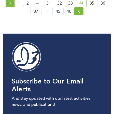
...
34
1
2
31
32
33
35
36
current page numb
...
37
45
46
Subscribe to Our Email
Alerts
And stay updated with our latest activities,
news, and publications!