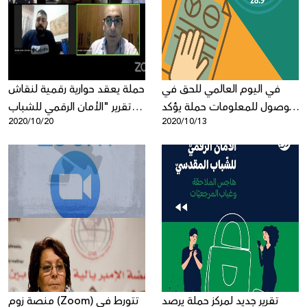
Donate
في اليوم العالمي للحق في
حملة يعقد حوارية رقمية لنقاش
الوصول للمعلومات حملة يؤكد
تقرير "الأمان الرقمي للشباب
2020/10/20
2020/10/13
على أهمية كفالة القانون
المقدسي"
الفلسطيني لهذا الحق
تقرير جديد لمركز حملة يرصد
منصة زوم (Zoom) تتورط في