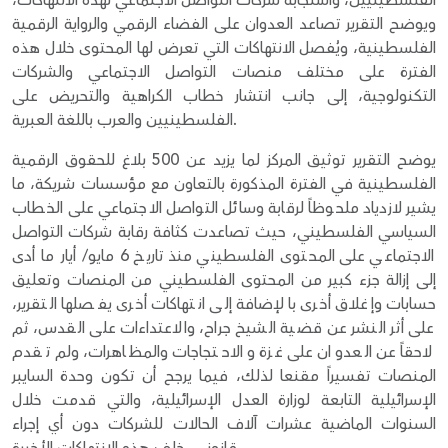
الفلسطينيين، واستجابة شركات التواصل الاجتماعي لهذه الانتهاكات،
ويوضح التقرير تصاعد العدوان على الفضاء الرقمي والرواية الرقمية
الفلسطينية، ويُفصل الانتهاكات التي تعرض لها المحتوى خلال هذه
الفترة على مختلف منصات التواصل الاجتماعي والشركات
التكنولوجية، إلى جانب انتشار خطاب الكراهية والتحريض على
الفلسطينيين والعرب باللغة العبرية.
يوضح التقرير توثيق المركز لما يزيد عن 500 بلاغ للحقوق الرقمية
الفلسطينية في الفترة المذكورة بالتعاون مع مؤسسات شريكة، ما
يشير لازدياد ملحوظاً لرقابة وسائل التواصل الاجتماعي على الخطاب
السياسي الفلسطيني، حيث تصاعدت كثافة رقابة شركات التواصل
الاجتماعي على المحتوى الفلسطيني منذ تاريخ 6 مايو/ أيار ما أدى
إلى إزالة جزء كبير من المحتوى الفلسطيني من المنصات وتعليق
حسابات وإغلاق أخرى بالإضافة إلى انتهاكات أخرى يفصلها التقرير،
على أثر النشر عن قضية الشيخ جراح، والاعتداءات على القدس، ثم
لاحقاً عن العدوان على غزة والاحتجاجات والمظاهرات، ولم تقدم
المنصات تفسيراً مقنعا لذلك، فيما يرجح أن تكون وحدة السايبر
الإسرائيلية التابعة لوزارة العدل الإسرائيلية، والتي قدمت خلال
السنوات الماضية عشرات آلاف الحالات للشركات دون أي إجراء