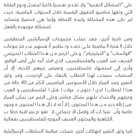
على "المشاكل التقنية" ولا تقدم تفسيرًا كافيًا لمعدل ونوع الرقابة
التي وثقها مناصرو الحقوق الرقمية خلال السنوات الماضية، حيث
لم تكن هذه المشكلة وليدة اللحظة وإنما هي استمرار وتصاعد
لمشكلة موجودة بالفعل.
ومن ناحية أخرى، فقد عملت مجموعات الإسرائيليين المتطرفين
خلال الفترة الماضية على حشد وتنظيم أنفسهم عبر مجموعات
"الواتساب" و"التيليجرام"، وعلى الرغم من هذا الخطاب التحريضي
العنيف ضد العرب والفلسطينيين، الذي امتد أثره على أرض الواقع،
وأدى إلى استشهاد فلسطينيين، وتعرض غيرهم للأذية، إلا أن
المنصات سمحت لهذا الخطاب بالبقاء على الإنترنت، وقد وثق
التقرير رصد المركز خلال الأسبوعين الماضيين لأكثر من 40 حالة من
هذا الخطاب الذي احتوى دعوات لقتل الفلسطينيين والعرب
وحرقهم والاعتداء عليهم بشكل مباشر، وعلى الرغم من تمكن المركز
من إزالة جزء من هذا المحتوى، إلا أنه لا زال هذا المحتوى موجود
خاصة وأن شركات التواصل الاجتماعي لا تقوم بمراقبة خطاب
الكراهية والمحتوى العنيف الموجه للفلسطينيين بفعالية.
كما وثق التقرير انتهاكات أخرى شملت مراقبة السلطات الإسرائيلية