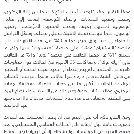
قانوني، خلف هذه الانتهاكات الأخيرة.
وفقاً للتقرير، فقد تنوعت أسباب الانتهاكات ما بين إزالة المحتوى،
وحذف وتقييد الحسابات، وإخفاء الأوسمة، إضافة إلى تقليل
الوصولية لمحتوى بعينه، وحذف المحتوى المؤرشف، وتقييد
الوصول، فيما تنوعت نسبة الانتهاكات على مختلف وسائل التواصل
الاجتماعي، حيث وثق مركز حملة 50% من هذه الانتهاكات على
منصة "انستغرام" و35% على منصة "فيسبوك" بينما وثق ما
نسبته 11% من مجمل الحالات على منصة "تويتر" و1% من الحالات
على "تيك توك"، بينما كانت 3٪ الأخيرة من الحالات دون معلومات
كافية من المبلغين. لم يتم إعطاء أو تحديد سبب الحذف أو التعليق
من قبل الشركات في جزء كبير الحالات، فيما تنوعت الأسباب
المقدمة للحالات الأخرى ما بين خطاب كراهية، ومخالفة لمعايير
المجتمع، وطلب إثبات هوية وغير ذلك من الأسباب، واستطاع المركز
حتى اللحظة استعادة جزء من هذه الحسابات، فيما لا يزال جزء منها
قيد المراجعة.
ومن الجدير ذكره أنه على الرغم من أن بعض المنصات قد أصدرت
تصريحات عامة حول الرقابة على الخطاب السياسي الفلسطيني، بعد
ضغط العديد من المؤسسات والنشطاء، إلا أن تبريراتها ركزت فقط