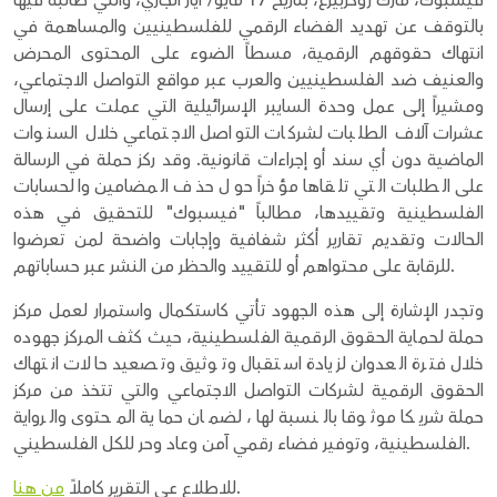
فيسبوك، مارك زوكربيرغ، بتاريخ 17 مايو/ أيار الجاري، والتي طالبه فيها
بالتوقف عن تهديد الفضاء الرقمي للفلسطينيين والمساهمة في
انتهاك حقوقهم الرقمية، مسطاً الضوء على المحتوى المحرض
والعنيف ضد الفلسطينيين والعرب عبر مواقع التواصل الاجتماعي،
ومشيراً إلى عمل وحدة السايبر الإسرائيلية التي عملت على إرسال
عشرات آلاف الطلبات لشركات التواصل الاجتماعي خلال السنوات
الماضية دون أي سند أو إجراءات قانونية. وقد ركز حملة في الرسالة
على الطلبات التي تلقاها مؤخراً حول حذف المضامين والحسابات
الفلسطينية وتقييدها، مطالباً "فيسبوك" للتحقيق في هذه
الحالات وتقديم تقارير أكثر شفافية وإجابات واضحة لمن تعرضوا
للرقابة على محتواهم أو للتقييد والحظر من النشر عبر حساباتهم.
وتجدر الإشارة إلى هذه الجهود تأتي كاستكمال واستمرار لعمل مركز
حملة لحماية الحقوق الرقمية الفلسطينية، حيث كثف المركز جهوده
خلال فترة العدوان لزيادة استقبال وتوثيق وتصعيد حالات انتهاك
الحقوق الرقمية لشركات التواصل الاجتماعي والتي تتخذ من مركز
حملة شريكا موثوقا بالنسبة لها، لضمان حماية المحتوى والرواية
الفلسطينية، وتوفير فضاء رقمي آمن وعاد وحر للكل الفلسطيني.
.
للاطلاع عى التقرير كاملاً
من هنا