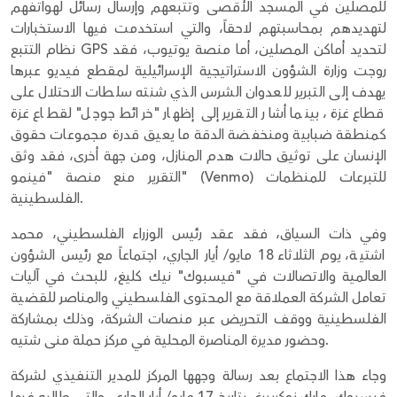
للمصلين في المسجد الأقصى وتتبعهم وإرسال رسائل لهواتفهم
لتهديدهم بمحاسبتهم لاحقاً، والتي استخدمت فيها الاستخبارات
نظام التتبع GPS لتحديد أماكن المصلين، أما منصة يوتيوب، فقد
روجت وزارة الشؤون الاستراتيجية الإسرائيلية لمقطع فيديو عبرها
يهدف إلى التبرير للعدوان الشرس الذي شنته سلطات الاحتلال على
قطاع غزة، بينما أشار التقرير إلى إظهار "خرائط جوجل" لقطاع غزة
كمنطقة ضبابية ومنخفضة الدقة ما يعيق قدرة مجموعات حقوق
الإنسان على توثيق حالات هدم المنازل، ومن جهة أخرى، فقد وثق
التقرير منع منصة "فينمو" (Venmo) للتبرعات للمنظمات
الفلسطينية.
وفي ذات السياق، فقد عقد رئيس الوزراء الفلسطيني، محمد
اشتية، يوم الثلاثاء 18 مايو/ أيار الجاري، اجتماعاً مع رئيس الشؤون
العالمية والاتصالات في "فيسبوك" نيك كليغ، للبحث في آليات
تعامل الشركة العملاقة مع المحتوى الفلسطيني والمناصر للقضية
الفلسطينية ووقف التحريض عبر منصات الشركة، وذلك بمشاركة
وحضور مديرة المناصرة المحلية في مركز حملة منى شتيه.
وجاء هذا الاجتماع بعد رسالة وجهها المركز للمدير التنفيذي لشركة