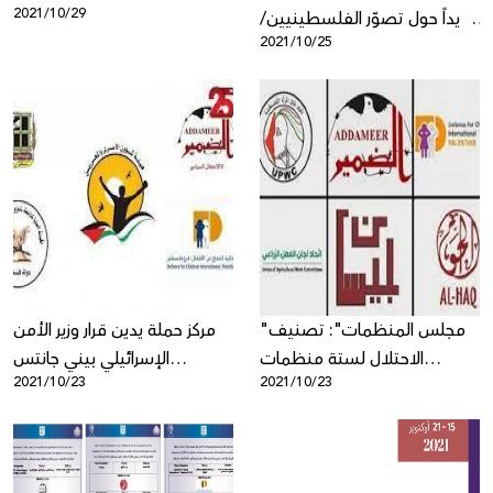
2021/10/29
جديداً حول تصوّر الفلسطينيين/
2021/10/25
ات لمؤسسات المجتمع المدنيّ
الفلسطينيّة
"مجلس المنظمات": تصنيف
مركز حملة يدين قرار وزير الأمن
الاحتلال لستة منظمات
الإسرائيلي بيني جانتس
2021/10/23
2021/10/23
حقوقية رائدة كـ"منظمات
بتصنيف 6 منظمات
إرهابية" محاولة فاشلة لإسكات
فلسطينية كمنظمات إرهابية
الفلسطينيين والسيطرة عليهم