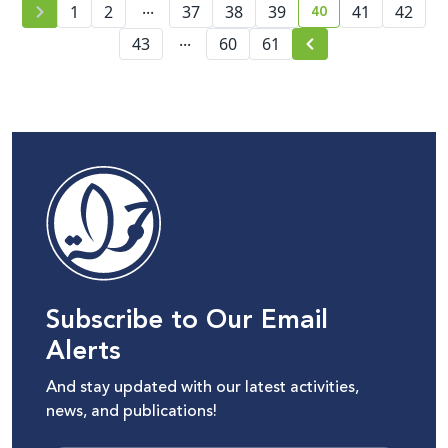
...
40
42
41
39
38
37
2
"فيسبوك"
1
current page numb
...
43
60
61
Subscribe to Our Email
Alerts
And stay updated with our latest activities,
news, and publications!