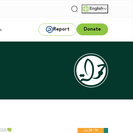
English
|
Report
Donate
m