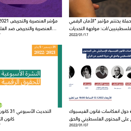
حملة يختتم مؤتمر "الأمان الرقمي
فلسطينيين/ات: مواجهة التحديات
العنصرية والتحريض ضد الف
7
2022/01/17
والعقبات"
والعرب خ
 حول انعكاسات قانون الفيسبوك
ي على المحتوى الفلسطيني والحق
كانون الثان
7
2022/01/07
في حرية التعبيرعن الرأي