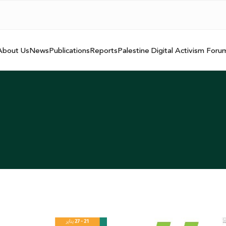
About Us
News
Publications
Reports
Palestine Digital Activism Foru