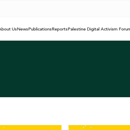
About Us
News
Publications
Reports
Palestine Digital Activism Foru