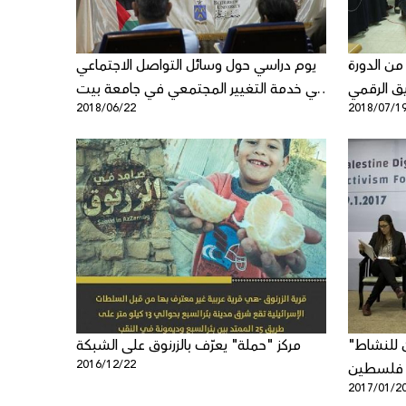
من الدورة
يوم دراسي حول وسائل التواصل الاجتماعي
يق الرقمي
في خدمة التغيير المجتمعي في جامعة بيت
2018/06/22
2018/07/1
ي في غزة
لحم
"حملة" يعقد منتدى فلسطين للنشاط
مركز "حملة" يعرّف بالزرنوق على الشبكة
2016/12/22
ي فلسطين
2017/01/2