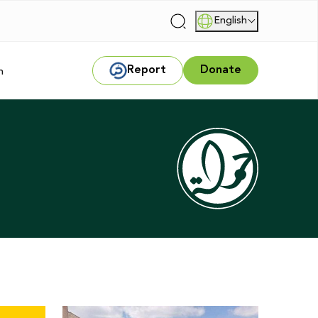
English
|
Report
Donate
m