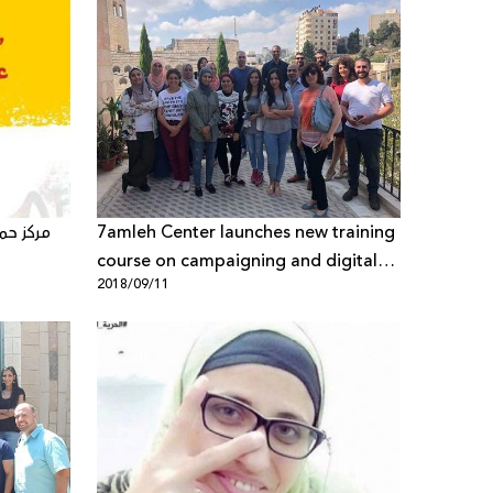
7amleh Center launches new training
مركز حمل
course on campaigning and digital
2018/09/11
marketing for civil society
organizations in the West Bank